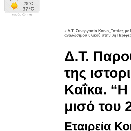
καιρός k24.net
«
Δ.Τ. Συνεργασία Κοινο_Τοπίας μ
αναλώσιμου υλικού στην 3η Περιφέ
Δ.Τ. Παρο
της ιστορ
Καΐκα. “
μισό του 
Εταιρεία Κο