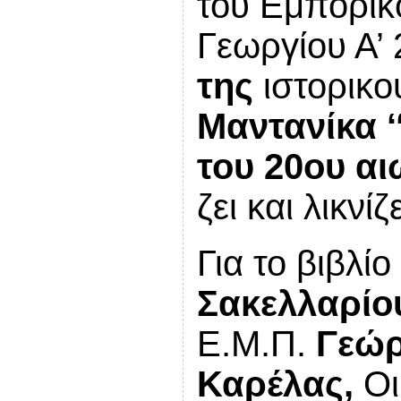
του Εμπορικ
Γεωργίου Α’
της
ιστορικο
Μαντανίκα
του 20ου αι
ζει και λικνί
Για το βιβλί
Σακελλαρίο
Ε.Μ.Π.
Γεώρ
Καρέλας,
Οι