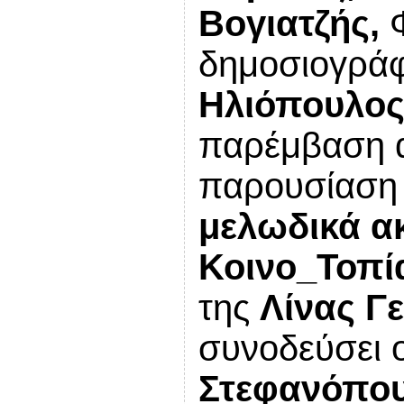
Βογιατζής,
Φ
δημοσιογρά
Ηλιόπουλο
παρέμβαση α
παρουσίαση 
μελωδικά α
Κοινο_Τοπ
της
Λίνας Γ
συνοδεύσει 
Στεφανόπου