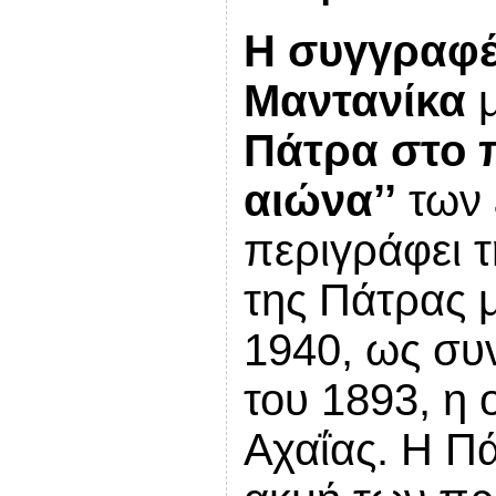
Η συγγραφέ
Μαντανίκα
μ
Πάτρα στο 
αιώνα’’
των 
περιγράφει τ
της Πάτρας μ
1940, ως συν
του 1893, η 
Αχαΐας. Η Πά