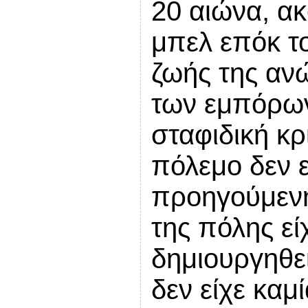
20 αιώνα, α
μπελ επόκ το
ζωής της ανώ
των εμπόρων
σταφιδική κρ
πόλεμο δεν 
προηγούμενη
της πόλης εί
δημιουργηθεί
δεν είχε καμ