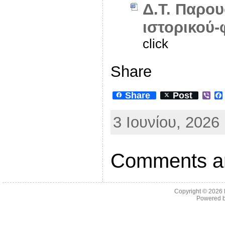
Δ.Τ. Παρου
ιστορικού-
click
Share
Share
Post
V
i
b
3 Ιουνίου, 2026
e
r
Comments ar
Copyright © 2026
Powered 