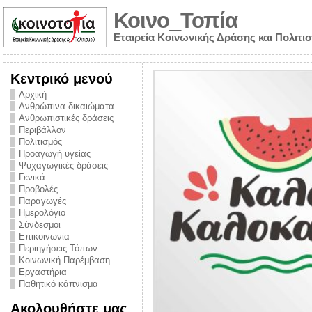
Κοινο_Τοπία
Εταιρεία Κοινωνικής Δράσης και Πολιτι
Κεντρικό μενού
Αρχική
Ανθρώπινα δικαιώματα
Ανθρωπιστικές δράσεις
Περιβάλλον
Πολιτισμός
Προαγωγή υγείας
Ψυχαγωγικές δράσεις
Γενικά
Προβολές
Παραγωγές
Ημερολόγιο
νυμα από την
Σύνδεσμοι
για την ημέρα
Επικοινωνία
Περιηγήσεις Τόπων
ναρκωτικών και
Κοινωνική Παρέμβαση
Εργαστήρια
στήριξης στο
Παθητικό κάπνισμα
ο Πρόληψης
Ακολουθήστε μας