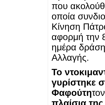
που ακολούθ
οποία συνδι
Κίνηση Πάτρ
αφορμή την 
ημέρα δράσης
Αλλαγής.
Το ντοκιμα
γυρίστηκε 
Φαφούτη
το
πλαίσια της