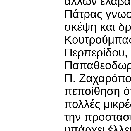
άλλων έλαβαν
Πάτρας γνωστ
σκέψη και δ
Κουτρούμπας,
Περπερίδου, 
Παπαθεοδωρ
Π. Ζαχαρόπου
πεποίθηση ότ
πολλές μικρέ
την προστασ
υπάρχει έλλ