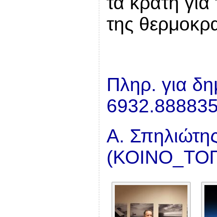
τα κράτη για
της θερμοκρα
Πληρ. για δ
6932.888835
Α. Σπηλιώτη
(ΚΟΙΝΟ_ΤΟΠ