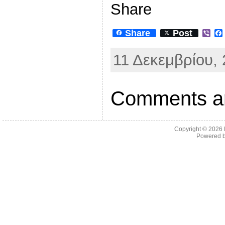
Share
Share
Post
V
i
b
11 Δεκεμβρίου, 
e
r
Comments ar
Copyright © 2026
Powered 