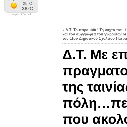
καιρός k24.net
«
Δ.Τ. Το παραμύθι ‘‘Τη νύχτα που 
και τον συγγραφέα του γνώρισαν οι 
του 11ου Δημοτικού Σχολείου Πάτρα
Δ.Τ. Με ε
πραγματο
της ταινί
πόλη…περ
που ακολο