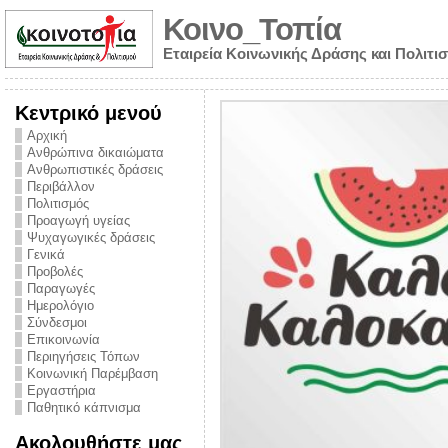
Κοινο_Τοπία
Εταιρεία Κοινωνικής Δράσης και Πολιτι
Κεντρικό μενού
Αρχική
Ανθρώπινα δικαιώματα
Ανθρωπιστικές δράσεις
Περιβάλλον
Πολιτισμός
Προαγωγή υγείας
Ψυχαγωγικές δράσεις
Γενικά
Προβολές
Παραγωγές
Ημερολόγιο
νυμα από την
Σύνδεσμοι
για την ημέρα
Επικοινωνία
Περιηγήσεις Τόπων
ναρκωτικών και
Κοινωνική Παρέμβαση
Εργαστήρια
στήριξης στο
Παθητικό κάπνισμα
ο Πρόληψης
Ακολουθήστε μας