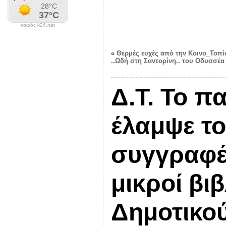
καιρός k24.net
«
Θερμές ευχές από την Κοινο_Τοπί
..Ωδή στη Σαντορίνη.. του Οδυσσέα
Δ.Τ. Το π
έλαμψε το
συγγραφέ
μικροί βι
Δημοτικο