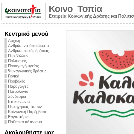
Κοινο_Τοπία
Εταιρεία Κοινωνικής Δράσης και Πολιτι
Κεντρικό μενού
Αρχική
Ανθρώπινα δικαιώματα
Ανθρωπιστικές δράσεις
Περιβάλλον
Πολιτισμός
Προαγωγή υγείας
Ψυχαγωγικές δράσεις
Γενικά
Προβολές
Παραγωγές
Ημερολόγιο
νυμα από την
Σύνδεσμοι
για την ημέρα
Επικοινωνία
Περιηγήσεις Τόπων
ναρκωτικών και
Κοινωνική Παρέμβαση
Εργαστήρια
στήριξης στο
Παθητικό κάπνισμα
ο Πρόληψης
Ακολουθήστε μας