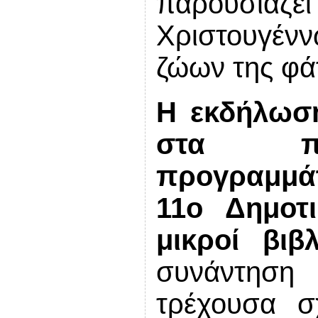
παρουσιά
Χριστουγέν
ζώων της φά
Η εκδήλωσ
σ
τα πλα
προγραμμά
11ο Δημοτι
μικροί βιβλ
συνάντηση
τρέχουσα σ