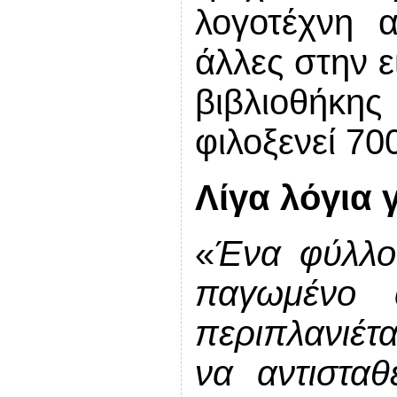
λογοτέχνη 
άλλες
στην 
βιβλιοθήκη
φιλοξενεί 700
Λίγα λόγια 
«
Ένα φύλλο 
παγωμένο 
περιπλανιέτ
να αντισταθ