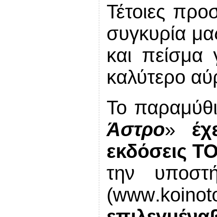
Τέτοιες προ
συγκυρία μας
και πείσμα 
καλύτερο αύρ
Το παραμύθι
Άστρο
»
έχ
εκδόσεις Τ
την υποστ
(
www
.
koinot
επιλεγμένα