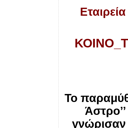
Εταιρεία
ΚΟΙΝΟ_Τ
Το παραμύθ
Άστρο’’
γνώρισαν 