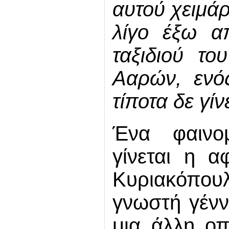
αυτού χειμάρ
λίγο έξω α
ταξιδιού το
Ααρών, ενός
τίποτα δε γίν
Ένα φαινομ
γίνεται η α
Κυριακόπουλ
γνωστή γέν
μια άλλη οπ