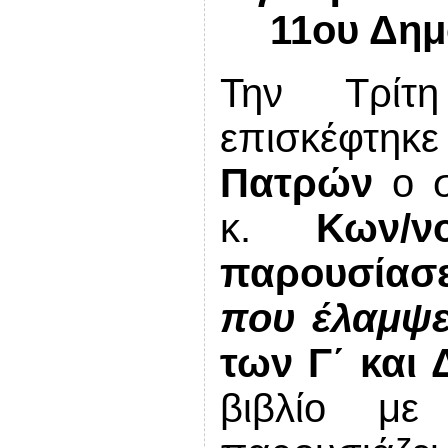
11ου Δημ
Την Τρίτ
επισκέφτηκε
Πατρών
ο σ
κ.
Κων/ν
παρουσίασε
που έλαμψε
των Γ΄ και 
βιβλίο μ