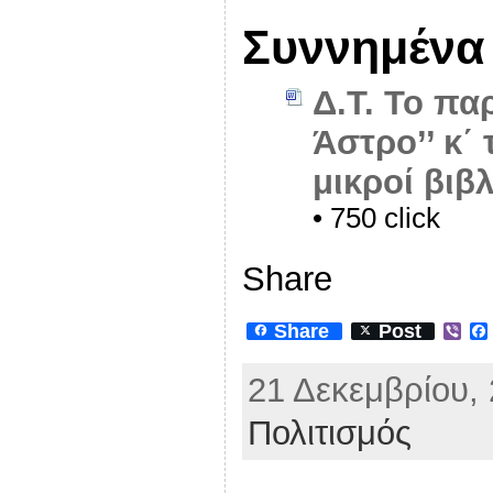
Συννημένα
Δ.Τ. Το πα
Άστρο’’ κ΄
μικροί βιβ
• 750 click
Share
Share
Post
V
i
b
21 Δεκεμβρίου, 
e
r
Πολιτισμός