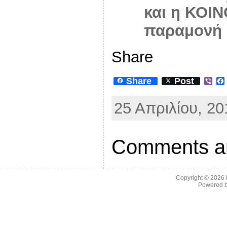
και η ΚΟΙ
παραμονή 
Share
Share
Post
V
i
b
25 Απριλίου, 20
e
r
Comments ar
Copyright © 2026
Powered 