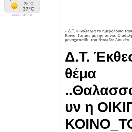
καιρός k24.net
«
Δ.Τ. Φινάλε για το ημερολόγιο ται
Κοινο_Τοπίας με την ταινία..Ο αδελ
μοναχοπαίδι..του Ντανιέλε Λουκέτι
Δ.Τ. Έκθ
θέμα
..Θαλασσ
υν η ΟΙΚΙ
ΚΟΙΝΟ_ΤΟ