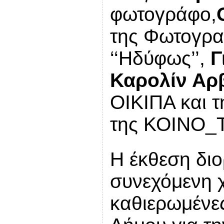
φωτογράφο,
της Φωτογρα
‘‘Ηδύφως’’,
Γ
Καρολίν Αρ
ΟΙΚΙΠΑ και 
της ΚΟΙΝΟ_
Η έκθεση διο
συνεχόμενη χ
καθιερωμένες