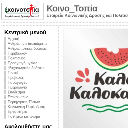
Κοινο_Τοπία
Εταιρεία Κοινωνικής Δράσης και Πολιτι
Κεντρικό μενού
Αρχική
Ανθρώπινα δικαιώματα
Ανθρωπιστικές δράσεις
Περιβάλλον
Πολιτισμός
Προαγωγή υγείας
Ψυχαγωγικές δράσεις
Γενικά
Προβολές
Παραγωγές
Ημερολόγιο
νυμα από την
Σύνδεσμοι
για την ημέρα
Επικοινωνία
Περιηγήσεις Τόπων
ναρκωτικών και
Κοινωνική Παρέμβαση
Εργαστήρια
στήριξης στο
Παθητικό κάπνισμα
ο Πρόληψης
Ακολουθήστε μας