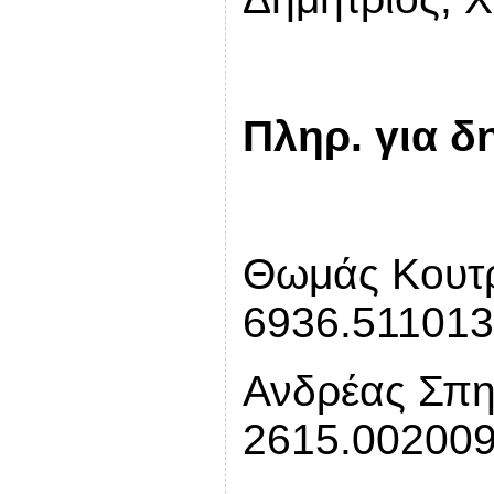
Πληρ. για 
Θωμάς Κουτ
6936.511013
Ανδρέας Σπ
2615.00200