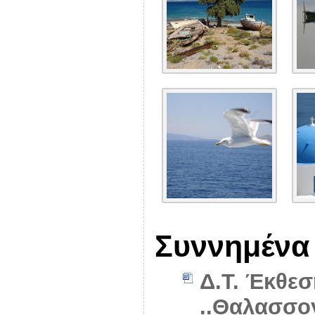
Συννημένα
Δ.Τ. Έκθε
..Θαλασσο