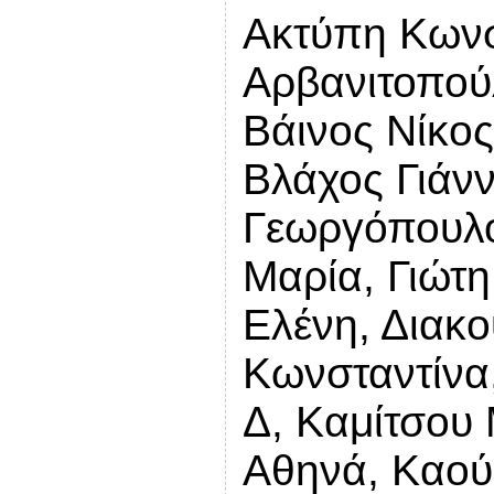
Ακτύπη Κωνσ
Αρβανιτοπού
Βάινος Νίκος
Βλάχος Γιάνν
Γεωργόπουλο
Μαρία, Γιώτ
Ελένη, Διακο
Κωνσταντίνα
Δ, Καμίτσου 
Αθηνά, Καού