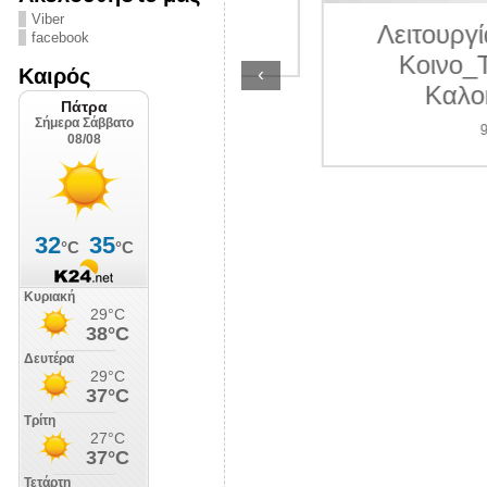
ΛΙΠΟΛΙΣ
Viber
Λειτουργία γραμ
facebook
7 Ιουλίου 2026
Κοινο_Τοπίας 
‹
Καιρός
Καλοκαίρι 2
9 Ιουλίου 202