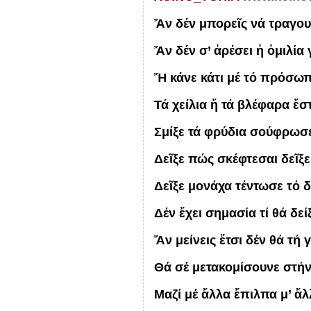
Ἄν δέν μπορεῖς νά τραγου
Ἄν δέν σ’ ἀρέσει ἡ ὁμιλία
Ἤ κάνε κάτι μέ τό πρόσω
Τά χείλια ἤ τά βλέφαρα ἔ
Σμίξε τά φρύδια σούφρωσ
Δεῖξε πώς σκέφτεσαι δεῖξε
Δεῖξε μονάχα τέντωσε τό δ
Δέν ἔχει σημασία τί θά δείξ
Ἄν μείνεις ἔτσι δέν θά τή 
Θά σέ μετακομίσουνε στή
Μαζί μέ ἄλλα ἔπιλπα μ’ 