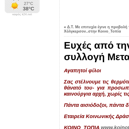
καιρός k24.net
«
Δ.Τ. Με επιτυχία έγινε η προβολή 
Χόλγκερσον..στην Κοινο_Τοπία
Ευχές από την
συλλογή Μετα
Αγαπητοί φίλοι
Σας στέλνουμε τις θερμότ
θάνατό του- για προσωπ
καινούργια αρχή, χωρίς τ
Πάντα αισιόδοξοι, πάντα 
Εταιρεία Κοινωνικής Δράσ
ΚΟΙΝΟ_ΤΟΠΙΑ
www.koinot