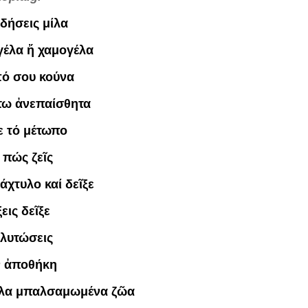
δήσεις μίλα
 γέλα ἤ χαμογέλα
πό σου κούνα
στω ἀνεπαίσθητα
ε τό μέτωπο
 πώς ζεῖς
άχτυλο καί δεῖξε
εις δεῖξε
γλυτώσεις
ν ἀποθήκη
ἄλλα μπαλσαμωμένα ζῶα