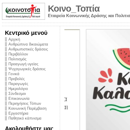
Κοινο_Τοπία
Εταιρεία Κοινωνικής Δράσης και Πολιτι
Κεντρικό μενού
Αρχική
Ανθρώπινα δικαιώματα
Ανθρωπιστικές δράσεις
Περιβάλλον
Πολιτισμός
Προαγωγή υγείας
Ψυχαγωγικές δράσεις
Γενικά
Προβολές
Παραγωγές
Ημερολόγιο
νυμα από την
Σύνδεσμοι
για την ημέρα
Επικοινωνία
Περιηγήσεις Τόπων
ναρκωτικών και
Κοινωνική Παρέμβαση
 στήριξης στο
Εργαστήρια
Παθητικό κάπνισμα
ο Πρόληψης
Ακολουθήστε μας