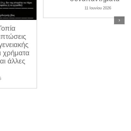
11 Ιουνίου 2026
›
ις
κής
ατα
ες