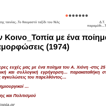
της ταινίας..Το θαυμαστό ταξίδι του Νιλς
Δ.Τ.
παραμύθι…Τη
 Κοινο_Τοπία με ένα ποίημα
μορφώσεις (1974)
ερες ευχές μας με ένα ποίημα του Α. Χιόνη -στις 
ική και συλλογική εγρήγορση… παρακαταθήκη στ
ις αγκυλώσεις του παρελθόντος…
δημιουργικοί …
ης και Πολιτισμού
opia.gr