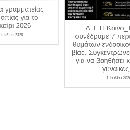
ματείας
για το
026
Δ.Τ. Η Κοινο_Τοπία
συνέδραμε 7 περιπτώσε
6
θυμάτων ενδοοικογενεια
βίας. Συγκεντρώνει χρήμ
για να βοηθήσει και άλλ
γυναίκες
1 Ιουλίου 2026