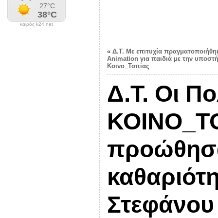
καιρός k24.net
«
Δ.Τ. Με επιτυχία πραγματοποιήθη
Animation για παιδιά με την υποστή
Κοινο_Τοπίας
Δ.Τ. Οι Πο
ΚΟΙΝΟ_ΤΟ
προώθησα
καθαριότη
Στεφάνου