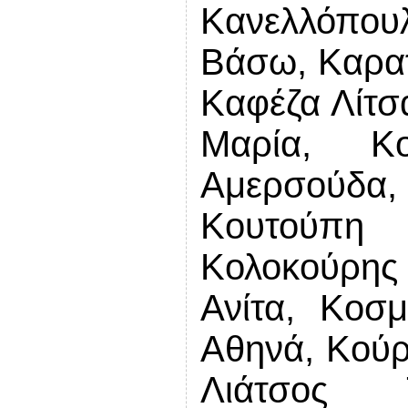
Κανελλόπο
Βάσω, Καρατ
Καφέζα Λίτσ
Μαρία, Κο
Αμερσούδ
Κουτούπη 
Κολοκούρης
Ανίτα, Κοσ
Αθηνά, Κούρ
Λιάτσος Τ