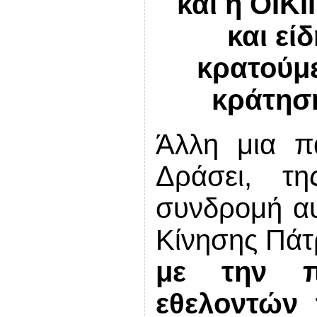
και η ΟΙΚ
και εί
κρατούμ
κράτησ
Άλλη μια π
Δράσει, τ
συνδρομή αυ
Κίνησης Πάτ
με την π
εθελοντών 