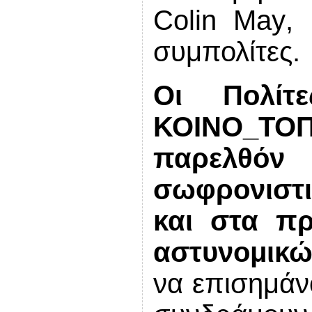
Colin
May
,
συμπολίτες.
Οι Πολίτ
ΚΟΙΝΟ_ΤΟΠΙ
παρελθόν
σωφρονιστ
και στα π
αστυνομικ
να επισημάνο