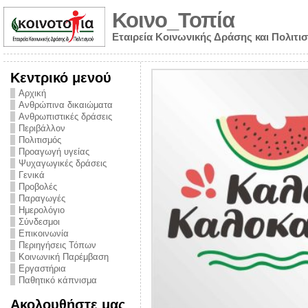
Κοινο_Τοπία
Εταιρεία Κοινωνικής Δράσης και Πολιτι
Κεντρικό μενού
Αρχική
Ανθρώπινα δικαιώματα
Ανθρωπιστικές δράσεις
Περιβάλλον
Πολιτισμός
Προαγωγή υγείας
Ψυχαγωγικές δράσεις
Γενικά
Προβολές
Παραγωγές
Ημερολόγιο
νυμα από την
Σύνδεσμοι
για την ημέρα
Επικοινωνία
Περιηγήσεις Τόπων
ναρκωτικών και
Κοινωνική Παρέμβαση
Εργαστήρια
στήριξης στο
Παθητικό κάπνισμα
ο Πρόληψης
Ακολουθήστε μας