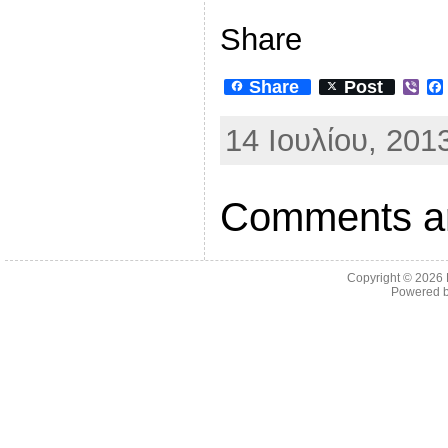
Share
Share
Post
V
i
b
14 Ιουλίου, 201
e
r
Comments ar
Copyright © 2026
Powered 