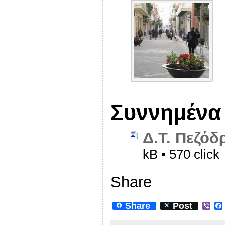
Συννημένα
Δ.Τ. Πεζόδ
kB • 570 click
Share
Share
Post
V
i
b