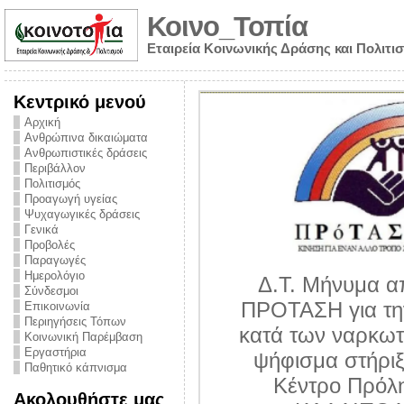
Κοινο_Τοπία
Εταιρεία Κοινωνικής Δράσης και Πολιτι
Κεντρικό μενού
Αρχική
Ανθρώπινα δικαιώματα
Ανθρωπιστικές δράσεις
Περιβάλλον
Πολιτισμός
Προαγωγή υγείας
Ψυχαγωγικές δράσεις
Γενικά
Προβολές
Παραγωγές
Ημερολόγιο
Δ.Τ. Μήνυμα α
Σύνδεσμοι
ΠΡΟΤΑΣΗ για τη
Επικοινωνία
Περιηγήσεις Τόπων
υθύνης για τον
κατά των ναρκωτ
Κοινωνική Παρέμβαση
ων – Η έλλειψη
Εργαστήρια
ψήφισμα στήριξ
Παθητικό κάπνισμα
 βούλησης και
Κέντρο Πρόλ
Ακολουθήστε μας