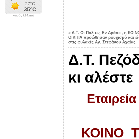
καιρός k24.net
«
Δ.Τ. Οι Πολίτες Εν Δράσει, η ΚΟΙ
ΟΙΚΙΠΑ προώθησαν ρουχισμό και εί
στις φυλακές Αγ. Στεφάνου Αχαίας
Δ.Τ. Πεζό
κι αλέστε
Εταιρεία
ΚΟΙΝΟ_Τ