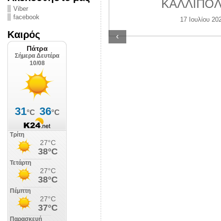
ς Αστυνομίας
ΚΑΛΛΙΠΟΛ
Viber
ην πόλη έρμαιο
facebook
17 Ιουλίου 20
ανδαλισμών
Καιρός
‹
υγούστου 2026