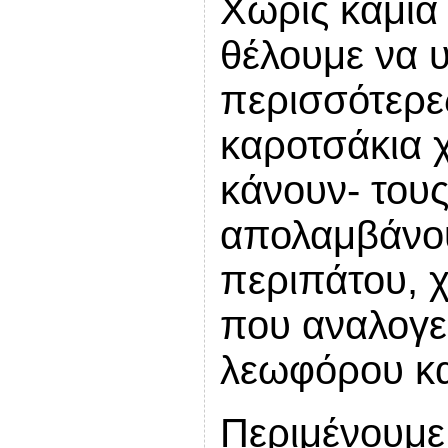
Χωρίς καμιά
θέλουμε να 
περισσότερε
καροτσάκια 
κάνουν- του
απολαμβάνου
περιπάτου, 
που αναλογε
λεωφόρου και
Περιμένουμε 