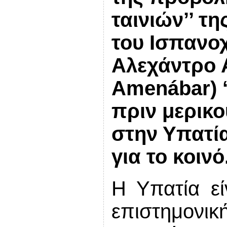
ταινιών’’ τ
του Ισπανο
Αλεχάντρο 
Amenábar) ‘
πριν μερικο
στην Υπατί
για το κοινό
Η Υπατία εί
επιστημονι