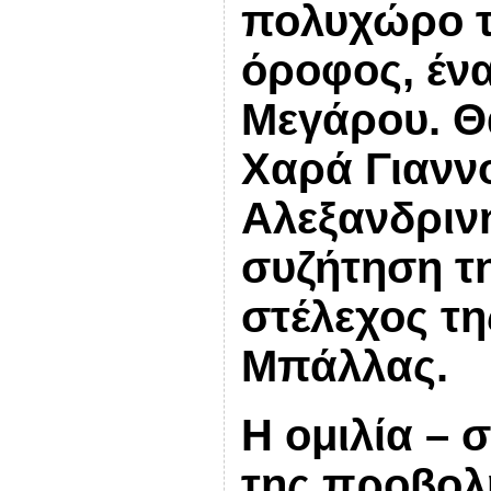
πολυχώρο 
όροφος, έν
Μεγάρου.
Θ
Χαρά Γιανν
Αλεξανδριν
συζήτηση
τ
στέλεχος τ
Μπάλλας.
Η ομιλία – 
της προβολ