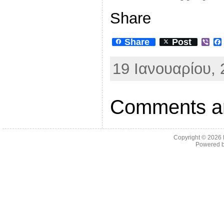
Share
Share
Post
V
i
b
19 Ιανουαρίου, 
e
r
Comments ar
Copyright © 2026
Powered 