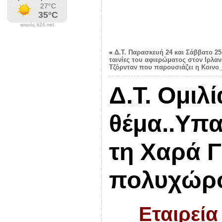
καιρός k24.net
«
Δ.Τ. Παρασκευή 24 και Σάββατο 25
ταινίες του αφιερώματος στον Ιρλα
Τζόρνταν που παρουσιάζει η Κοινο
Δ.Τ. Ομιλ
θέμα..Υπα
τη Χαρά 
πολυχώρο
Εταιρεία