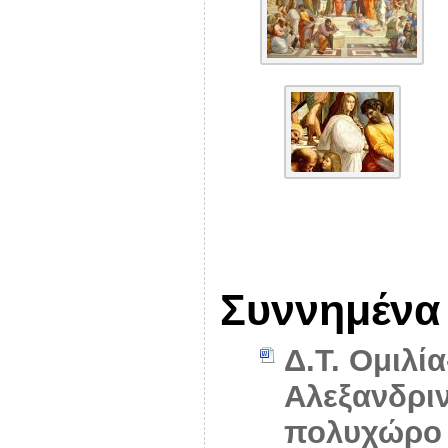
Συννημένα
Δ.Τ. Ομιλί
Αλεξανδριν
πολυχώρο 