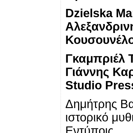
Dzielska Ma
Αλεξανδρι
Κουσουνέλος
Γκαμπριέλ Τ
Γιάννης
Κα
Studio Pres
Δημήτρης Β
ιστορικό μυθ
Εντύποις.