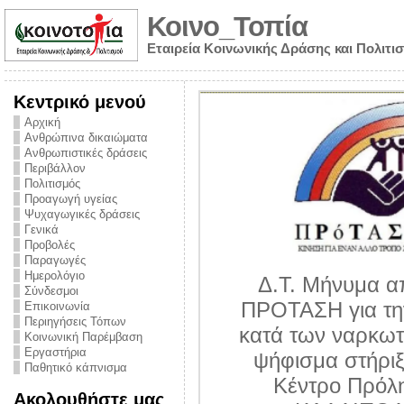
Κοινο_Τοπία
Εταιρεία Κοινωνικής Δράσης και Πολιτι
Κεντρικό μενού
Αρχική
Ανθρώπινα δικαιώματα
Ανθρωπιστικές δράσεις
Περιβάλλον
Πολιτισμός
Προαγωγή υγείας
Ψυχαγωγικές δράσεις
Γενικά
Προβολές
Παραγωγές
Ημερολόγιο
Δ.Τ. Μήνυμα α
Σύνδεσμοι
ΠΡΟΤΑΣΗ για τη
Επικοινωνία
Περιηγήσεις Τόπων
υθύνης για τον
κατά των ναρκωτ
Κοινωνική Παρέμβαση
ων – Η έλλειψη
Εργαστήρια
ψήφισμα στήριξ
Παθητικό κάπνισμα
 βούλησης και
Κέντρο Πρόλ
Ακολουθήστε μας