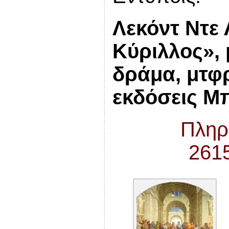
Λεκόντ Ντε 
Κύριλλος»,
δράμα, μτφ
εκδόσεις Μπ
Πληρ
261