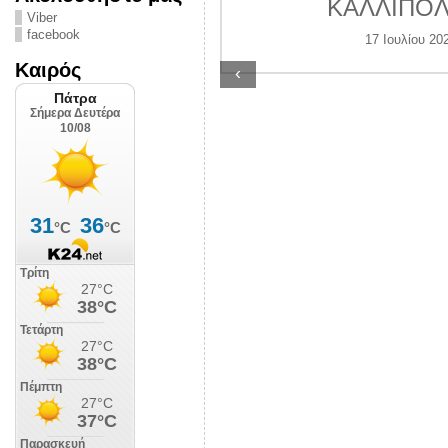
ς Αστυνομίας
ΚΑΛΛΙΠΟΛ
Viber
ην πόλη έρμαιο
facebook
17 Ιουλίου 20
ανδαλισμών
Καιρός
‹
υγούστου 2026