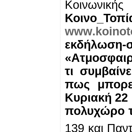
Κοινωνική
Κοινο_Τοπί
www
.
koinot
εκδήλωσ
«Ατμοσφαιρ
τι συμβαίνε
πως μπορε
Κυριακή 22
πολυχώρο τ
139 και Παν