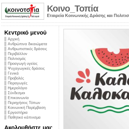
Κοινο_Τοπία
Εταιρεία Κοινωνικής Δράσης και Πολιτι
Κεντρικό μενού
Αρχική
Ανθρώπινα δικαιώματα
Ανθρωπιστικές δράσεις
Περιβάλλον
Πολιτισμός
Προαγωγή υγείας
Ψυχαγωγικές δράσεις
Γενικά
Προβολές
Παραγωγές
Ημερολόγιο
νυμα από την
Σύνδεσμοι
για την ημέρα
Επικοινωνία
Περιηγήσεις Τόπων
ναρκωτικών και
Κοινωνική Παρέμβαση
Εργαστήρια
στήριξης στο
Παθητικό κάπνισμα
ο Πρόληψης
Ακολουθήστε μας