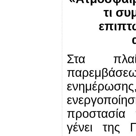
τι συμ
επιπτ
Στα πλαί
παρεμβά
ενημέρωση
ενεργοποίη
προστασία 
γένει της 