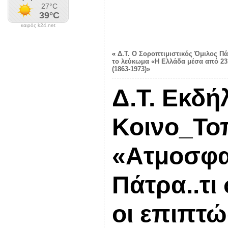
καιρός k24.net
«
Δ.Τ. Ο Σοροπτιμιστικός Όμιλος Π
το λεύκωμα «Η Ελλάδα μέσα από 23
(1863-1973)»
Δ.Τ. Εκδή
Κοινο_Τοπ
«Ατμοσφα
Πάτρα..τι 
οι επιπτώ