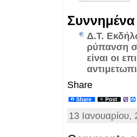
Συννημένα
Δ.Τ. Εκδή
ρύπανση στ
είναι οι ε
αντιμετωπι
Share
Share
Post
V
i
b
13 Ιανουαρίου, 
e
r