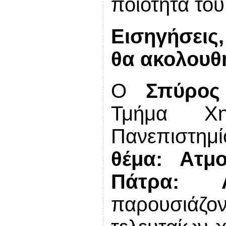
ποιότητα το
Εισηγήσεις
θα ακολουθ
Ο
Σπύρος
Τμήμα Χη
Πανεπιστημ
θέμα:
Ατμ
Πάτρα: Α
παρουσιάζ