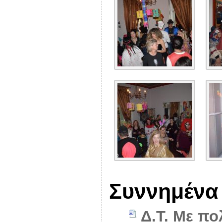
Συννημένα
Δ.Τ. Με πο