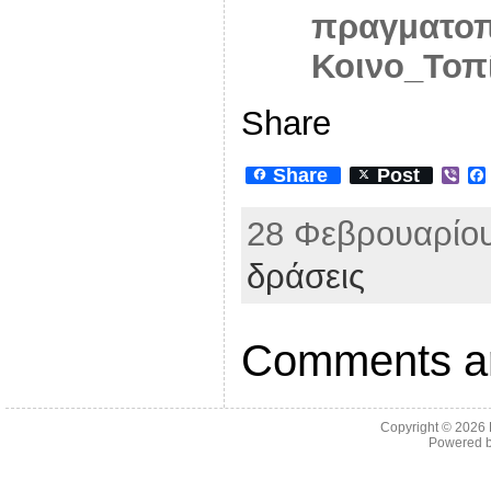
πραγματοπ
Κοινο_Τοπ
Share
Share
Post
V
i
b
28 Φεβρουαρίου
e
r
δράσεις
Comments ar
Copyright © 2026
Powered 