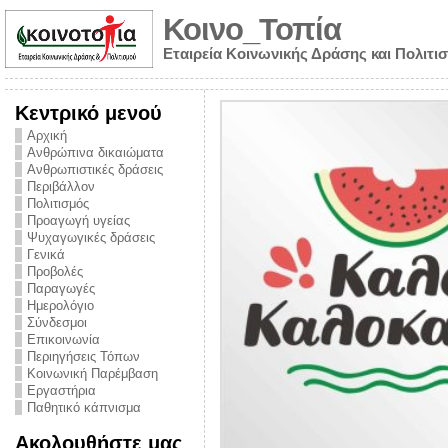
Κοινο_Τοπία
Εταιρεία Κοινωνικής Δράσης και Πολιτι
Κεντρικό μενού
Αρχική
Ανθρώπινα δικαιώματα
Ανθρωπιστικές δράσεις
Περιβάλλον
Πολιτισμός
Προαγωγή υγείας
Ψυχαγωγικές δράσεις
Γενικά
Προβολές
Παραγωγές
Ημερολόγιο
νυμα από την
Σύνδεσμοι
για την ημέρα
Επικοινωνία
Περιηγήσεις Τόπων
ναρκωτικών και
Κοινωνική Παρέμβαση
Εργαστήρια
στήριξης στο
Παθητικό κάπνισμα
ο Πρόληψης
Ακολουθήστε μας