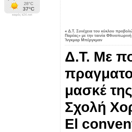
καιρός k24.net
«
Δ.Τ. Συνέχεια του κύκλου προβολώ
Παρέας» με την ταινία Φθινοπωρινή
Ίνγκμαρ Μπέργκμαν
Δ.Τ. Με π
πραγματο
μασκέ της
Σχολή Χο
El convent