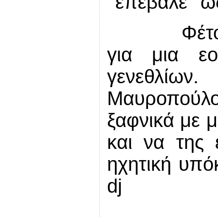
‘‘επέβαλε’’ 
Φέτ
για μια ε
γενεθλίω
Μαυροπούλ
ξαφνικά με μ
και να της 
ηχητική υπό
dj