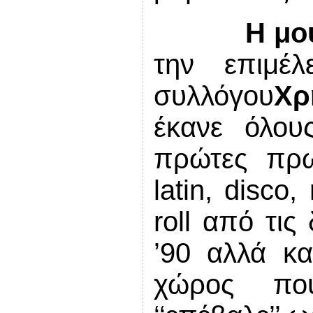
Η μο
την επιμέλ
συλλόγου
Χρ
έκανε όλους
πρώτες πρω
latin
,
disco
,
roll
από τις δ
’90 αλλά κ
χώρος πο