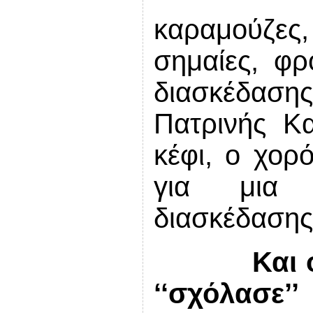
καραμούζε
σημαίες, φ
διασκέδαση
Πατρινής Κα
κέφι, ο χορ
για μια 
διασκέδασης
Και 
‘‘σχόλασε’’