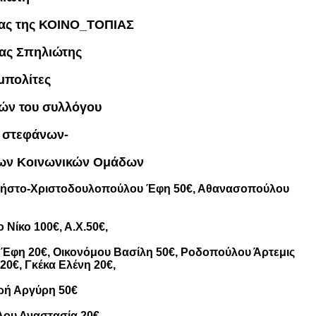
ίας της ΚΟΙΝΟ_ΤΟΠΙΑΣ
ας Σπηλιώτης
μπολίτες
πών του συλλόγου
ί στεφάνων-
ωτων Κοινωνικών Ομάδων
 Χρήστο-Χριστοδουλοπούλου Έφη 50€, Αθανασοπούλου
 Νίκο 100€, Α.Χ.50€,
υ Έφη 20€, Οικονόμου Βασίλη 50€, Ροδοπούλου Άρτεμις
20€, Γκέκα Ελένη 20€,
κρή Αργύρη 50€
ου Αναστασία 20€