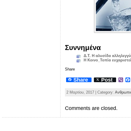
Συννημένα
Δ.Τ. Η αλυσίδα αλληλεγγύ
Η Κοινο_Τοπία ευχαριστε
Share
Share
Post
V
i
b
2 Μαρτίου, 2017 | Category:
Ανθρωπισ
e
r
Comments are closed.