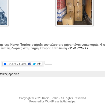
ης της Κοινο_Τοπίας στήριξε τον τελευταίο μήνα πέντε νοικοκυριά. Η π
ί για τις δωρεές στη μνήμη Σπύρου Σπηλιώτη
• 36 kB • 705 click
F
a
c
τικές δράσεις
e
b
o
o
k
Copyright © 2026
Κοινο_Τοπία
- All Rights Reserved
Powered by
WordPress
&
Atahualpa