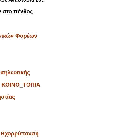
 στο πένθος
ωνικών Φορέων
οσηλευτικής
ού ΚΟΙΝΟ_ΤΟΠΙΑ
στίας
ς
ν Ηχορρύπανση