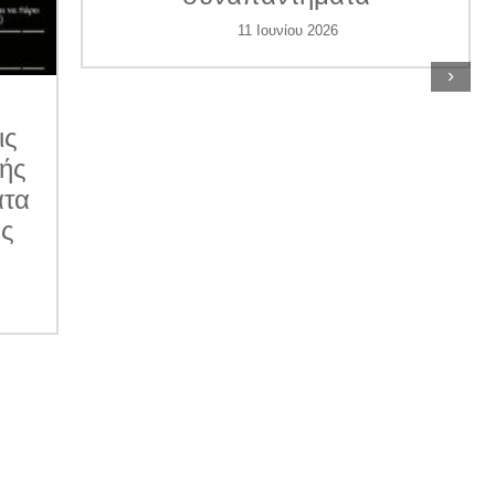
11 Ιουνίου 2026
›
ις
κής
ατα
ες