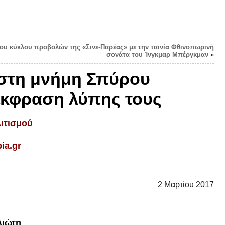
 του κύκλου προβολών της «Σινε-Παρέας» με την ταινία Φθινοπωρινή
σονάτα του Ίνγκμαρ Μπέργκμαν
»
ς στη μνήμη Σπύρου
 έκφραση λύπης τους
ιτισμού
pia
.
gr
2 Μαρτίου 2017
λιώτη