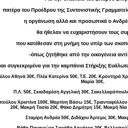
πατέρα του Προέδρου της Συντονιστικής Γραμματε
η οργάνωση αλλά και προσωπικά ο Ανδρέ
θα ήθελαν να ευχαριστήσουν τους συ
που κατέθεσαν στη μνήμη του υπέρ των σκο
-όπως ζητήθηκε από την οικογένεια αντ
και συγκεκριμένα για την καμπάνια Στήριξης Ευάλ
λου Αθηνά 30€, Πλέα Κατερίνα 50€, Τ.Ε. 20€, Κροντηρά
Μαρία 30€,
Π.Λ. 50€, Σκιαδαρέση Αγγελική 30€, Σακελλαρόπουλο
οπούλου Χριστίνα 100€, Μαρτίνη Βάσω 15€, Τριανταφύλλο
20€, Μακρή Τασία 20€, Φάκο Δημήτρη 15€, Μακρή Νία 
Σταμίρη Ανδρέα 50€, Διδάχου Άρτεμις 30€, Μα
Βάθη Παναγιώτα-Σαράβα Δημήτρη 20€, Βελλοπούλ