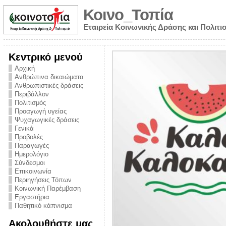
Κοινο_Τοπία
Εταιρεία Κοινωνικής Δράσης και Πολιτι
Κεντρικό μενού
Αρχική
Ανθρώπινα δικαιώματα
Ανθρωπιστικές δράσεις
Περιβάλλον
Πολιτισμός
Προαγωγή υγείας
Ψυχαγωγικές δράσεις
Γενικά
Προβολές
Παραγωγές
Ημερολόγιο
νυμα από την
Σύνδεσμοι
για την ημέρα
Επικοινωνία
Περιηγήσεις Τόπων
ναρκωτικών και
Κοινωνική Παρέμβαση
 στήριξης στο
Εργαστήρια
Παθητικό κάπνισμα
ο Πρόληψης
Ακολουθήστε μας