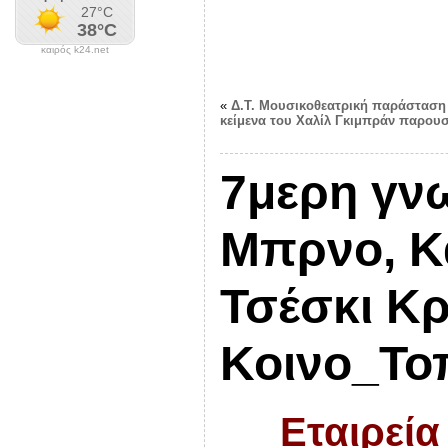
καιρός k24.net
«
Δ.Τ. Μουσικοθεατρική παράσταση
κείμενα του Χαλίλ Γκιμπράν παρουσ
7μερη γνω
Μπρνο, Κ
Τσέσκι Κρ
Κοινο_Τοπ
Εταιρεία