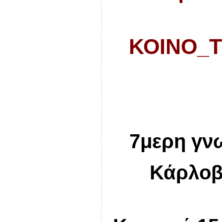
ΚΟΙΝΟ_
7μερη
γν
Κάρλοβι