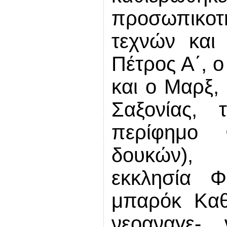
προσωπικ
τεχνών και
Πέτρος Α΄, ο
και ο Μαρξ,
Σαξονίας, 
περίφημο 
δουκών
εκκλησία Φ
μπαρόκ Καθ
νεοαναγε-