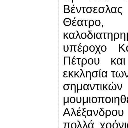
Βέντσεσλας
Θέατρο
καλοδιατη
υπέροχο Κ
Πέτρου κα
εκκλησία τω
σημαντικ
μουμιοποι
Αλέξανδρου
πολλά χρόνι