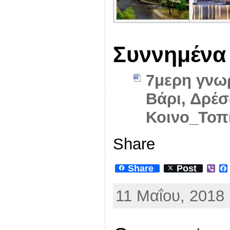
Συννημένα
7μερη γνω
Βάρι, Δρέσ
Κοινο_Τοπ
Share
Share
Post
V
i
b
11 Μαΐου, 2018 
e
r