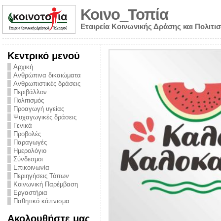
Κοινο_Τοπία
Εταιρεία Κοινωνικής Δράσης και Πολιτι
Κεντρικό μενού
Αρχική
Ανθρώπινα δικαιώματα
Ανθρωπιστικές δράσεις
Περιβάλλον
Πολιτισμός
Προαγωγή υγείας
Ψυχαγωγικές δράσεις
Γενικά
Προβολές
Παραγωγές
Ημερολόγιο
νυμα από την
Σύνδεσμοι
για την ημέρα
Επικοινωνία
Περιηγήσεις Τόπων
ναρκωτικών και
Κοινωνική Παρέμβαση
Εργαστήρια
στήριξης στο
Παθητικό κάπνισμα
ο Πρόληψης
Ακολουθήστε μας