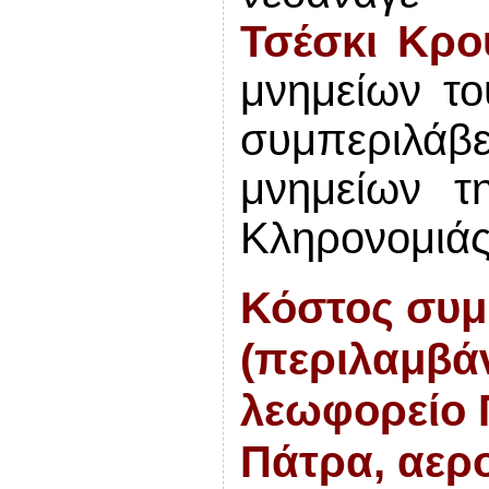
Τσέσκι Κρ
μνη
με
ίων τ
συμπεριλά
μνη
με
ίων τ
Κληρονομιάς
Κόστος συμ
(περιλαμβά
λεωφορείο 
Πάτρα, αερο