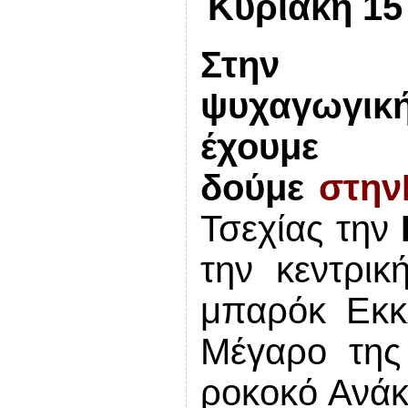
Κυριακή 15
Στην πολ
ψυχαγωγι
έχου
με
ω
δού
με
στην
Τσεχίας την
την κεντρικ
μπαρόκ Εκκλ
Μέγαρο της
ροκοκό Ανάκτ