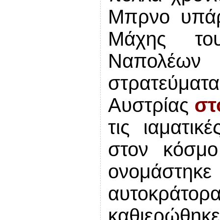
Μπρνο υπάρ
Μάχης το
Ναπολέων
στρατεύμ
Αυστρίας
στ
τις ιαματικ
στον κόσμο
ονομάστηκε
αυτοκράτορα
καθιερώθη