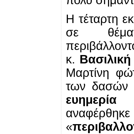
πολύ σημαντ
Η τέταρτη ε
σε θέμα
περιβάλλοντ
κ.
Βασιλική
Μαρτίνη φώ
των δασώ
ευημερία
αναφέρθηκε
«
περιβαλλ