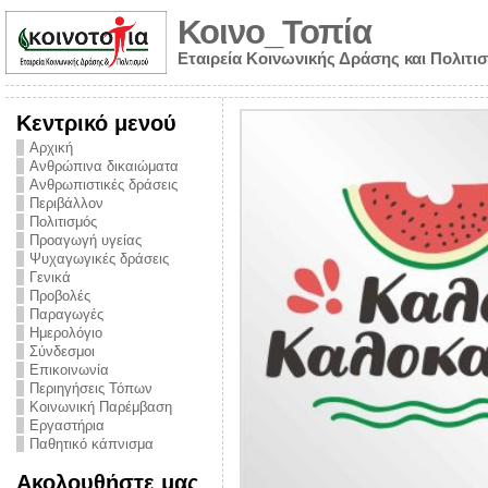
Κοινο_Τοπία
Εταιρεία Κοινωνικής Δράσης και Πολιτι
Κεντρικό μενού
Αρχική
Ανθρώπινα δικαιώματα
Ανθρωπιστικές δράσεις
Περιβάλλον
Πολιτισμός
Προαγωγή υγείας
Ψυχαγωγικές δράσεις
Γενικά
Προβολές
Παραγωγές
Ημερολόγιο
νυμα από την
Σύνδεσμοι
για την ημέρα
Επικοινωνία
Περιηγήσεις Τόπων
ναρκωτικών και
Κοινωνική Παρέμβαση
Εργαστήρια
στήριξης στο
Παθητικό κάπνισμα
ο Πρόληψης
Ακολουθήστε μας