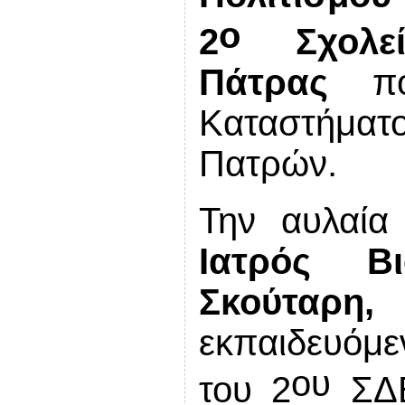
ο
2
Σχολ
Πάτρας
που
Καταστήματο
Πατρών.
Την αυλαία
Ιατρός Β
Σκούταρη,
η
εκπαιδευόμεν
ου
του 2
ΣΔΕ