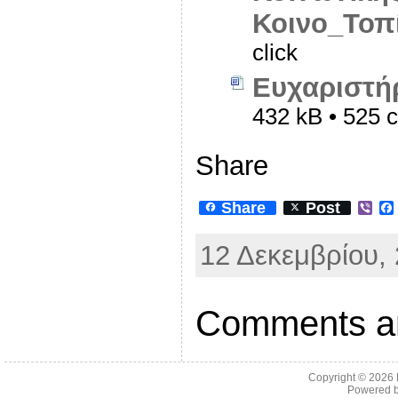
Κοινο_Τοπ
click
Ευχαριστή
432 kB • 525 c
Share
Share
Post
V
i
b
12 Δεκεμβρίου, 
e
r
Comments ar
Copyright © 2026
Powered 