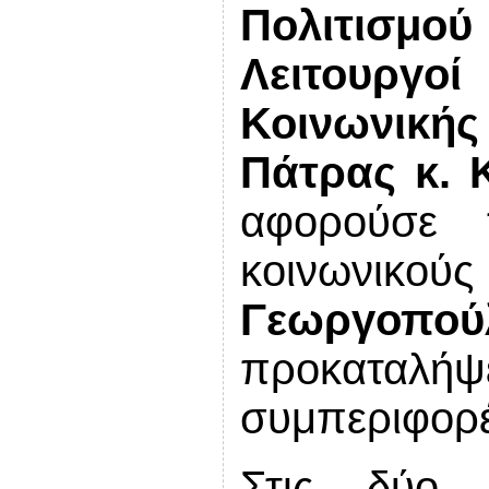
Πολιτισμού
Λειτουργ
Κοινωνικ
Πάτρας
κ. 
αφορούσε 
κοινωνικού
Γεωργοπού
προκαταλ
συμπεριφορέ
Στις δύο ε