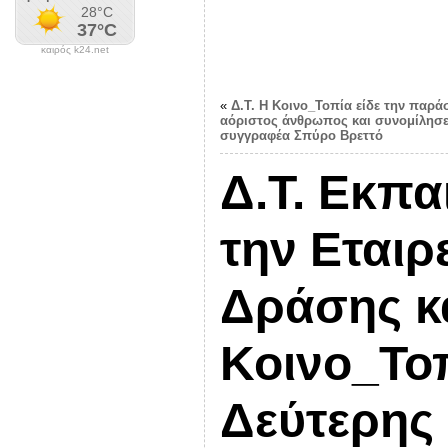
καιρός k24.net
«
Δ.Τ. Η Κοινο_Τοπία είδε την παρ
αόριστος άνθρωπος και συνομίλησε 
συγγραφέα Σπύρο Βρεττό
Δ.Τ. Εκπα
την Εταιρ
Δράσης κ
Κοινο_Τοπ
Δεύτερης