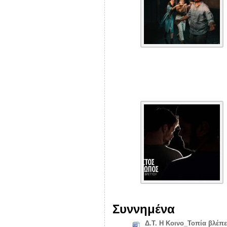
Συννημένα
Δ.Τ. Η Κοινο_Τοπία βλέπ