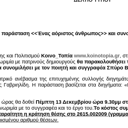
ΔΕΛΤΙΟ ΤΥΠΟΥ
ν παράσταση <<Ένας αόριστος άνθρωπος>> και συνομ
ης και Πολιτισμού
Κοινο_Τοπία
www.koinotopia.gr
, σ
γνωριμία με πατρινούς δημιουργούς
θα παρακολουθήσει 
α συνομιλήσει με τον
ποιητή και συγγραφέα Σπύρο Β
εατρικό ανέβασμα της επιτυχημένης συλλογής διηγημά
ις Γαβριηλίδη. Η παράσταση βασίζεται στα διηγήματα:
ς ώρας θα δοθεί
Πέμπτη 13 Δεκεμβρίου ώρα 9.30μμ σ
νωριμία με το συγγραφέα και το έργο του.
Το κόστος συ
αραίτητη η κράτηση θέσης στο 2615.002009 (γραμμα
ρισμένου αριθμού θέσεων.