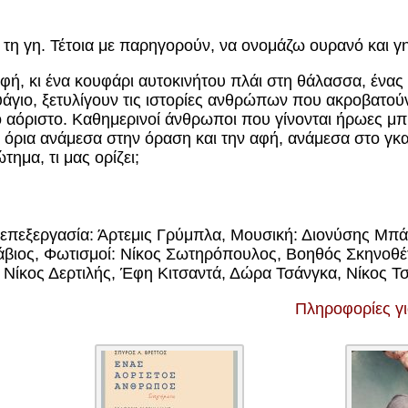
ε τη γη. Τέτοια με παρηγορούν, να ονομάζω ουρανό και γ
οφή, κι ένα κουφάρι αυτοκινήτου πλάι στη θάλασσα, ένας
αυάγιο, ξετυλίγουν τις ιστορίες ανθρώπων που ακροβατού
ο αόριστο. Καθημερινοί άνθρωποι που γίνονται ήρωες μπ
 όρια ανάμεσα στην όραση και την αφή, ανάμεσα στο γκ
ημα, τι μας ορίζει;
επεξεργασία: Άρτεμις Γρύμπλα, Μουσική: Διονύσης Μπάσ
άβιος, Φωτισμοί: Νίκος Σωτηρόπουλος, Βοηθός Σκηνοθέ
 Νίκος Δερτιλής, Έφη Κιτσαντά, Δώρα Τσάνγκα, Νίκος 
Πληροφορίες γ