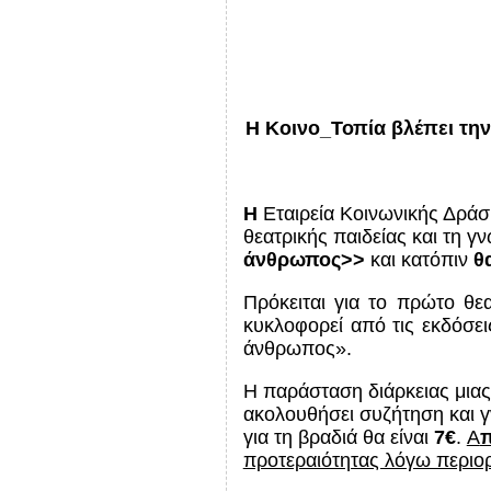
Η Κοινο_Τοπία βλέπει τη
Η
Εταιρεία Κοινωνικής Δράσ
θεατρικής παιδείας και τη 
άνθρωπος>>
και κατόπιν
θ
Πρόκειται για το πρώτο θ
κυκλοφορεί από τις εκδόσε
άνθρωπος».
Η παράσταση διάρκειας μια
ακολουθήσει συζήτηση και γ
για τη βραδιά θα είναι
7€
.
Α
π
προτεραιότητας λόγω περιο