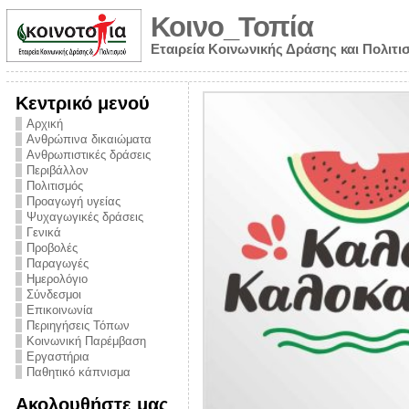
Κοινο_Τοπία
Εταιρεία Κοινωνικής Δράσης και Πολιτι
Κεντρικό μενού
Αρχική
Ανθρώπινα δικαιώματα
Ανθρωπιστικές δράσεις
Περιβάλλον
Πολιτισμός
Προαγωγή υγείας
Ψυχαγωγικές δράσεις
Γενικά
Προβολές
Παραγωγές
Ημερολόγιο
νυμα από την
Σύνδεσμοι
για την ημέρα
Επικοινωνία
Περιηγήσεις Τόπων
ναρκωτικών και
Κοινωνική Παρέμβαση
 στήριξης στο
Εργαστήρια
Παθητικό κάπνισμα
ο Πρόληψης
Ακολουθήστε μας