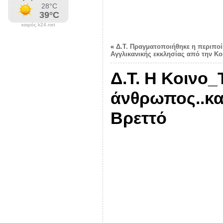
καιρός k24.net
«
Δ.Τ. Πραγματοποιήθηκε η περιποί
Αγγλικανικής εκκλησίας από την Κ
Δ.Τ. Η Κοινο
άνθρωπος..κα
Βρεττό