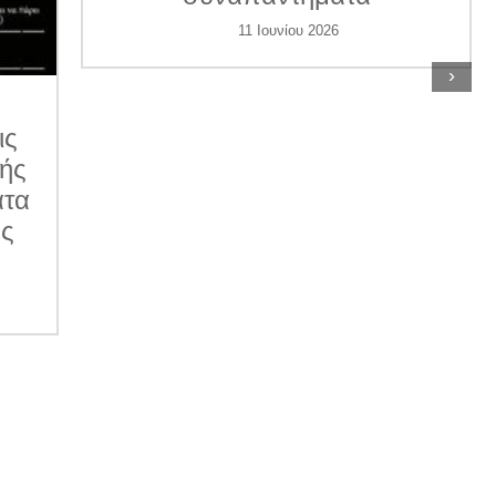
11 Ιουνίου 2026
›
ις
κής
ατα
ες