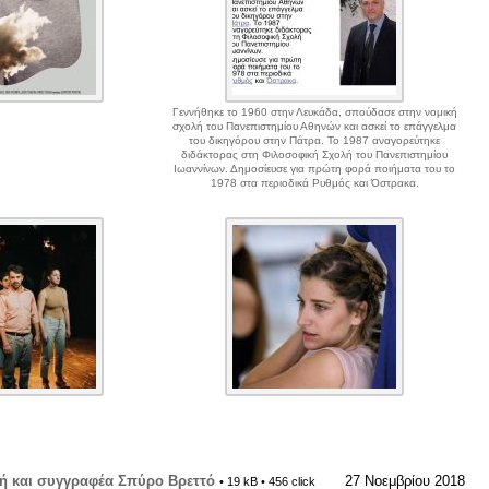
Γεννήθηκε το 1960 στην Λευκάδα, σπούδασε στην νομική
σχολή του Πανεπιστημίου Αθηνών και ασκεί το επάγγελμα
του δικηγόρου στην Πάτρα. Το 1987 αναγορεύτηκε
διδάκτορας στη Φιλοσοφική Σχολή του Πανεπιστημίου
Ιωαννίνων. Δημοσίευσε για πρώτη φορά ποιήματα του το
1978 στα περιοδικά Ρυθμός και Όστρακα.
τή και συγγραφέα Σπύρο Βρεττό
27 Νοεμβρίου 2018
• 19 kB • 456 click