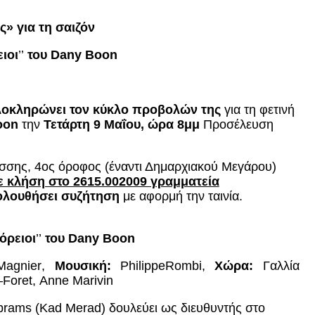
» για τη σαιζόν
ειοι
’’
του
Dany
Boon
λοκληρώνει τον κύκλο προβολών της
για τη φετινή
oon
την
Τετάρτη 9 Μαΐου, ώρα 8μμ
Προσέλευση
σσης, 4ος όροφος (έναντι Δημαρχιακού Μεγάρου)
ε κλήση στο 2615.002009 γραμματεία
ολουθήσει συζήτηση
με αφορμή την ταινία.
όρειοι
’’
του
Dany
Boon
Magnier
,
Μουσική:
Philippe
Rombi
,
Χώρα:
Γαλλία
–
Foret
,
Anne
Marivin
Abrams (Kad Merad) δουλεύει ως διευθυντής στο