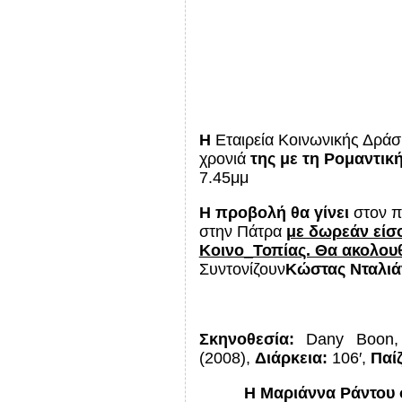
Η
Εταιρεία Κοινωνικής Δράσ
χρονιά
της
με τη Ρομαντική 
7.45μμ
H προβολή θα γίνει
στον π
στην Πάτρα
με δωρεάν είσ
Κοινο_Τοπίας. Θα ακολουθ
Συντονίζουν
Κώστας Νταλιά
Σκηνοθεσία:
Dany
Boon
(2008),
Διάρκεια:
106′
,
Παί
Η
Μαριάννα
Ράντου