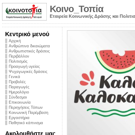
Κοινο_Τοπία
Εταιρεία Κοινωνικής Δράσης και Πολιτι
Κεντρικό μενού
Αρχική
Ανθρώπινα δικαιώματα
Ανθρωπιστικές δράσεις
Περιβάλλον
Πολιτισμός
Προαγωγή υγείας
Ψυχαγωγικές δράσεις
Γενικά
Προβολές
Παραγωγές
Ημερολόγιο
νυμα από την
Σύνδεσμοι
για την ημέρα
Επικοινωνία
Περιηγήσεις Τόπων
ναρκωτικών και
Κοινωνική Παρέμβαση
 στήριξης στο
Εργαστήρια
Παθητικό κάπνισμα
ο Πρόληψης
Ακολουθήστε μας