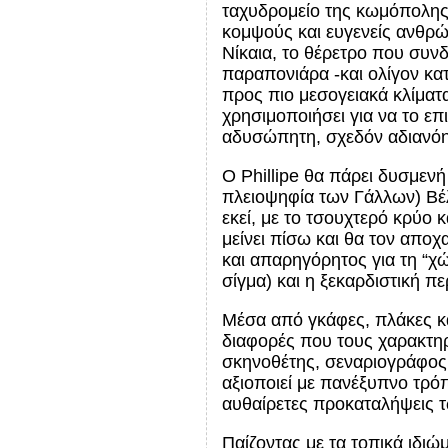
ταχυδρομείο της κωμόπολης S
κομψούς και ευγενείς ανθρώ
Νίκαια, το θέρετρο που συν
παραπονιάρα -και ολίγον κα
προς πιο μεσογειακά κλίματ
χρησιμοποιήσει για να το επ
αδυσώπητη, σχεδόν αδιανόη
Ο Phillipe θα πάρει δυσμενή
πλειοψηφία των Γάλλων) Βέλ
εκεί, με το τσουχτερό κρύο 
μείνει πίσω και θα τον απο
και απαρηγόρητος για τη “χώ
σίγμα) και η ξεκαρδιστική πε
Μέσα από γκάφες, πλάκες κα
διαφορές που τους χαρακτηρ
σκηνοθέτης, σεναριογράφος 
αξιοποιεί με πανέξυπνο τρόπ
αυθαίρετες προκαταλήψεις τ
Παίζοντας με τα τοπικά ιδιώμ