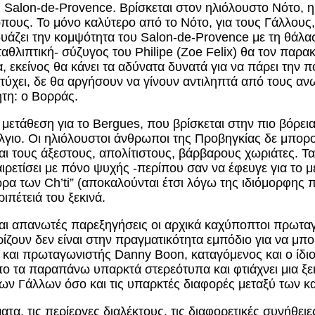
alon-de-Provence. Βρίσκεται στον ηλιόλουστο Νότο, η δο
πους. Το μόνο καλύτερο από το Νότο, για τους Γάλλους,
δυάζει την κομψότητα του Salon-de-Provence με τη θάλα
ταθλιπτική- σύζυγος του Philipe (Zoe Felix) θα τον παρ
α, εκείνος θα κάνει τα αδύνατα δυνατά για να πάρει την
ιτύχει, δε θα αργήσουν να γίνουν αντιληπτά από τους ανω
τη: ο Βορράς.
 μετάθεση για το Bergues, που βρίσκεται στην πιο βόρεια
γιο. Οι ηλιόλουστοι άνθρωποι της Προβηγκίας δε μπορο
και τους άξεστους, απολίτιστους, βάρβαρους χωριάτες. Τα
χαιρετίσει με πόνο ψυχής -περίπου σαν να έφευγε για τ
ρα των Ch’ti” (αποκαλούνται έτσι λόγω της ιδιόμορφης π
ριπέτειά του ξεκινά.
ι απανωτές παρεξηγήσεις οι αρχικά καχύποπτοι πρωταγ
ίζουν δεν είναι στην πραγματικότητα εμπόδιο για να μπ
και πρωταγωνιστής Danny Boon, καταγόμενος και ο ίδιος
ο τα παραπάνω υπαρκτά στερεότυπα και φτιάχνει μια ξεκ
ων Γάλλων όσο και τις υπαρκτές διαφορές μεταξύ των 
ατα, τις περίεργες διαλέκτους, τις διαφορετικές συνήθει