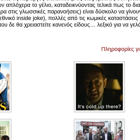
απλόχερα το γέλιο, καταδεικνύοντας τελικά πως το διαφ
τερα στις γλωσσικές παρανοήσεις) είναι δύσκολο να γίνο
α εθνικό inside joke), πολλές από τις κωμικές καταστάσ
που δε θα χρειαστείτε κανενός είδους… λεξικό για να γελ
Πληροφορίες γ