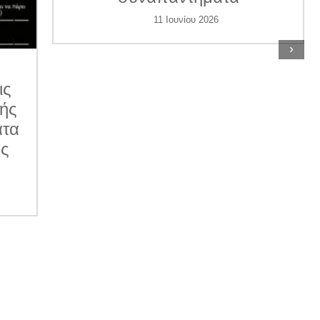
11 Ιουνίου 2026
›
ις
κής
ατα
ες