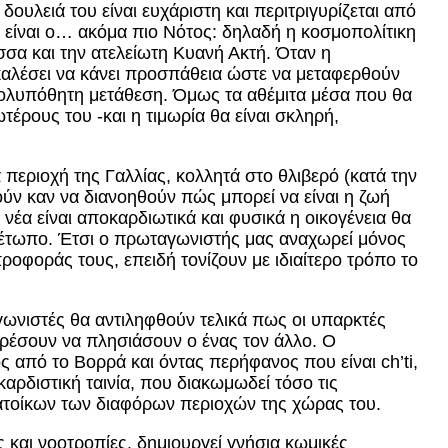
υλειά του είναι ευχάριστη και περιτριγυρίζεται από
 είναι ο… ακόμα πιο Νότος: δηλαδή η κοσμοπολίτικη
σσα και την ατελείωτη Κυανή Ακτή. Όταν η
ακαλέσει να κάνει προσπάθεια ώστε να μεταφερθούν
 πολυπόθητη μετάθεση. Όμως τα αθέμιτα μέσα που θα
τέρους του -και η τιμωρία θα είναι σκληρή,
 περιοχή της Γαλλίας, κολλητά στο θλιβερό (κατά την
ύν καν να διανοηθούν πώς μπορεί να είναι η ζωή
 νέα είναι αποκαρδιωτικά και φυσικά η οικογένεια θα
ο μέτωπο. Έτσι ο πρωταγωνιστής μας αναχωρεί μόνος
ροφοράς τους, επειδή τονίζουν με ιδιαίτερο τρόπο το
ωνιστές θα αντιληφθούν τελικά πως οι υπαρκτές
ορέσουν να πλησιάσουν ο ένας τον άλλο. Ο
 από το Βορρά και όντας περήφανος που είναι ch’ti,
αρδιστική ταινία, που διακωμωδεί τόσο τις
κατοίκων των διαφόρων περιοχών της χώρας του.
ες και νοοτροπίες, δημιουργεί γνήσια κωμικές