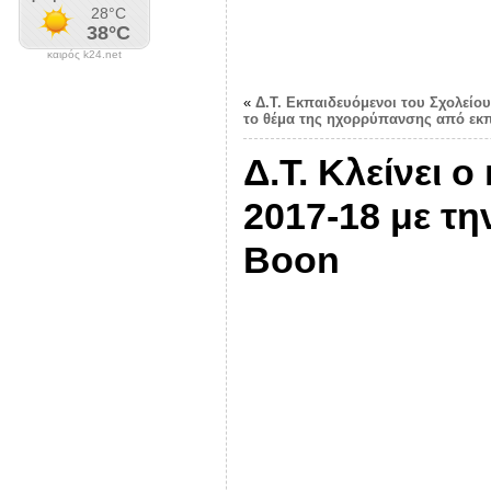
καιρός k24.net
«
Δ.Τ. Εκπαιδευόμενοι του Σχολείο
το θέμα της ηχορρύπανσης από εκ
Δ.Τ. Κλείνει 
2017-18 με την
Boon