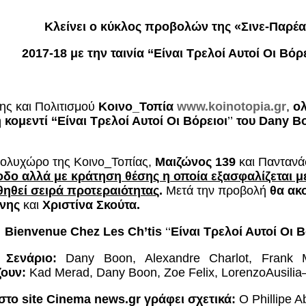
Κλείνει ο κύκλος προβολών της «Σινε-Παρέας
2017-18 με την ταινία ‘‘
Είναι Τρελοί Αυτοί Οι Βόρ
ης και Πολιτισμού
Κοινο_Τοπία
www.koinotopia.gr
,
ο
κομεντί ‘‘
Είναι Τρελοί Αυτοί Οι Βόρειοι
’’
του
Dany
B
ολυχώρο της Κοινο_Τοπίας,
Μαιζώνος 139
και Παντανά
οδο αλλά με κράτηση θέσης η οποία εξασφαλίζεται μ
ηθεί σειρά προτεραιότητας
.
Μετά την προβολή
θα ακ
νης
και
Χριστίνα Σκούτα
.
Bienvenue Chez Les Ch’tis
‘‘
Είναι Τρελοί Αυτοί Οι Β
,
Σενάριο:
Dany
Boon
,
Alexandre
Charlot
,
Frank
ζουν:
Kad
Merad
,
Dany
Boon
,
Zoe
Felix
,
Lorenzo
Ausilia
στο
site
Cinema
news
.
gr
γράφει σχετικά:
Ο Phillipe 