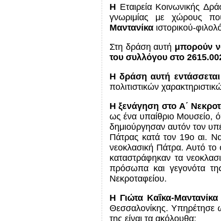
Η
Εταιρεία Κοινωνικής Δρ
γνωριμίας με χώρους πο
Μαντανίκα
ιστορικού-φιλο
Στη δράση αυτή
μπορούν ν
του συλλόγου στο 2615.00
Η δράση αυτή εντάσσεται
πολιτιστικών χαρακτηριστικ
Η ξενάγηση στο Α΄ Νεκρο
ως ένα υπαίθριο Μουσείο, ό
δημιούργησαν αυτόν τον υπέ
Πάτρας κατά τον 19ο αι. Ν
νεοκλασική Πάτρα. Αυτό το 
καταστράφηκαν τα νεοκλασ
πρόσωπα και γεγονότα της
Νεκροταφείου.
Η Γιώτα Καΐκα-Μαντανίκα
Θεσσαλονίκης. Υπηρέτησε ως
της είναι τα ακόλουθα: