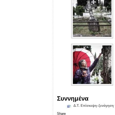
Συννημένα
Δ.Τ. Επίσκεψη–ξενάγηση 
Share