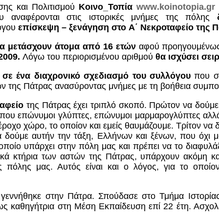
άσης και Πολιτισμού
Κοινο_Τοπία
www
.
koinotopia
.
gr
υ αναφέρονται στις ιστορικές μνήμες της πόλης
λόγου
επίσκεψη – ξενάγηση στο
Α΄ Νεκροταφείο της Π
α μετάσχουν
άτομα από 16 ετών
αφού προηγουμένως
2009.
Λόγω του περιορισμένου αριθμού
θα ισχύσει σει
 σε ένα διαχρονικό σχεδιασμό του συλλόγου
που στ
ών της Πάτρας ανασύροντας μνήμες με τη βοήθεια συμπολ
ταφείο
της Πάτρας έχει τριπλό σκοπό. Πρώτον να δούμε 
που επώνυμοι γλύπτες, επώνυμοι μαρμαρογλύπτες αλλά 
ροχο χώρο, το οποίον και εμείς θαυμάζουμε. Τρίτον να δ
α δούμε αυτήν την τάξη, Ελλήνων και ξένων, που όχι μ
οποίο υπάρχει στην πόλη μας και πρέπει να το διαφυλάξο
ικά
κτήρια
των αστών της Πάτρας, υπάρχουν ακόμη και 
 πόλης μας. Αυτός είναι και ο λόγος, για το οποίον
γεννήθηκε στην Πάτρα. Σπούδασε στο Τμήμα Ιστορίας 
 καθηγήτρια στη Μέση Εκπαίδευση επί 22 έτη. Ασχολεί