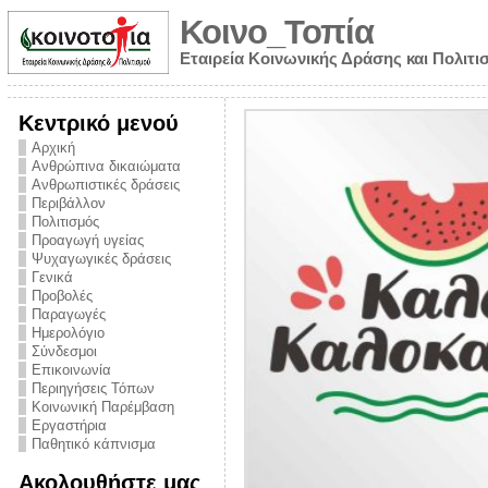
Κοινο_Τοπία
Εταιρεία Κοινωνικής Δράσης και Πολιτι
Κεντρικό μενού
Αρχική
Ανθρώπινα δικαιώματα
Ανθρωπιστικές δράσεις
Περιβάλλον
Πολιτισμός
Προαγωγή υγείας
Ψυχαγωγικές δράσεις
Γενικά
Προβολές
Παραγωγές
Ημερολόγιο
νυμα από την
Σύνδεσμοι
για την ημέρα
Επικοινωνία
Περιηγήσεις Τόπων
ναρκωτικών και
Κοινωνική Παρέμβαση
 στήριξης στο
Εργαστήρια
Παθητικό κάπνισμα
ο Πρόληψης
Ακολουθήστε μας