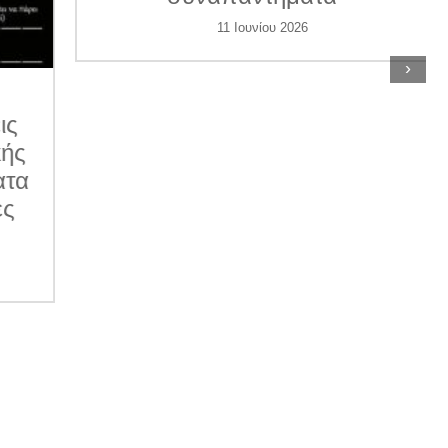
11 Ιουνίου 2026
›
ις
κής
ατα
ες