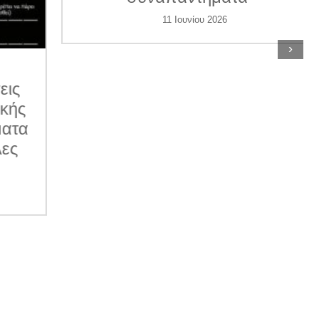
11 Ιουνίου 2026
›
ις
κής
ατα
ες