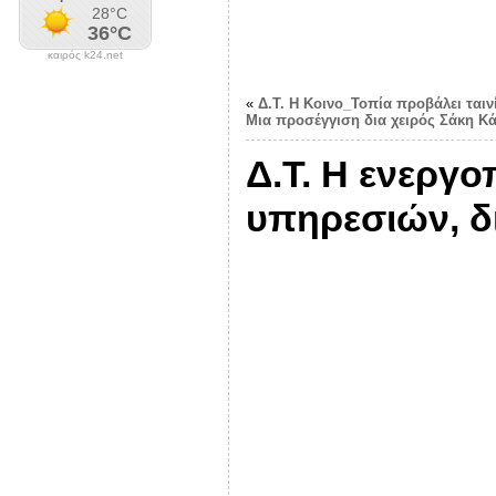
καιρός k24.net
«
Δ.Τ. Η Κοινο_Τοπία προβάλει ταιν
Μια προσέγγιση δια χειρός Σάκη Κ
Δ.Τ. Η ενεργ
υπηρεσιών, δί