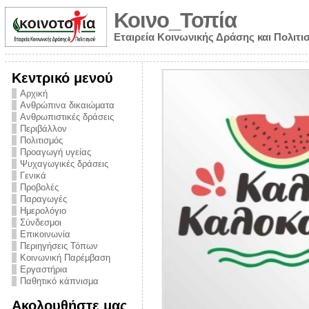
Κοινο_Τοπία
Εταιρεία Κοινωνικής Δράσης και Πολιτι
Κεντρικό μενού
Αρχική
Ανθρώπινα δικαιώματα
Ανθρωπιστικές δράσεις
Περιβάλλον
Πολιτισμός
Προαγωγή υγείας
Ψυχαγωγικές δράσεις
Γενικά
Προβολές
Παραγωγές
Ημερολόγιο
νυμα από την
Σύνδεσμοι
για την ημέρα
Επικοινωνία
Περιηγήσεις Τόπων
ναρκωτικών και
Κοινωνική Παρέμβαση
 στήριξης στο
Εργαστήρια
Παθητικό κάπνισμα
ο Πρόληψης
Ακολουθήστε μας