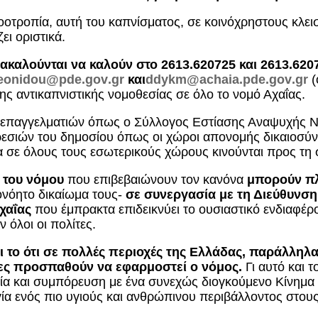
οτροπία, αυτή του καπνίσματος, σε κοινόχρηστους κλειστ
ει οριστικά.
ρακαλούνται να καλούν στο 2613.620725 και 2613.62
eonidou
@
pde
.
gov
.
gr
και
ddykm
@
achaia
.
pde
.
gov
.
gr
(
ης αντικαπνιστικής νομοθεσίας σε όλο το νομό Αχαΐας.
επαγγελματιών όπως ο Σύλλογος Εστίασης Αναψυχής 
σιών του δημοσίου όπως οι χώροι απονομής δικαιοσύνη
α σε όλους τους εσωτερικούς χώρους κινούνται προς τη
 του νόμου
που επιβεβαιώνουν τον κανόνα
μπορούν
π
ονόητο δικαίωμα τους-
σε συνεργασία με τη Διεύθυνση
Αχαΐας
που έμπρακτα επιδεικνύει το ουσιαστικό ενδιαφέρο
 όλοι οι πολίτες.
αι το ότι σε πολλές περιοχές της Ελλάδας, παράλληλα
ες προσπαθούν να εφαρμοστεί ο νόμος.
Γι αυτό και 
νία και συμπόρευση με ένα συνεχώς διογκούμενο Κίνημ
α ενός πιο υγιούς και ανθρώπινου περιβάλλοντος στου