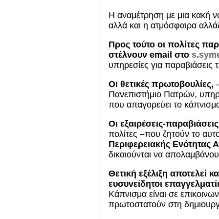
Η αναμέτρηση με μια κακή νο
αλλά και η ατμόσφαιρα αλλάζ
Προς τούτο οι πολίτες πα
στέλνουν
email
στο
s
.
sym
υπηρεσίες για παραβιάσεις τ
Οι θετικές πρωτοβουλίες,
-
Πανεπιστήμιο Πατρών, υπηρε
που απαγορεύει το κάπνισμ
Οι εξαιρέσεις-παραβιάσεις
πολίτες
–
που ζητούν το αυτ
Περιφερειακής Ενότητας 
δικαιούνται να απολαμβάνουν
Θετική εξέλιξη αποτελεί κ
ευσυνείδητοι
επαγγελματί
Κάπνισμα είναι σε επικοινω
πρωτοστατούν στη δημιουργί