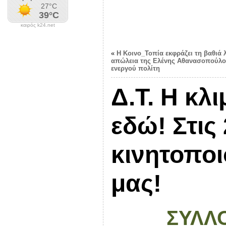
καιρός k24.net
«
Η Κοινο_Τοπία εκφράζει τη βαθιά 
απώλεια της Ελένης Αθανασοπούλο
ενεργού πολίτη
Δ.Τ. Η κλι
εδώ! Στις
κινητοποι
μας!
ΣΥΛΛ