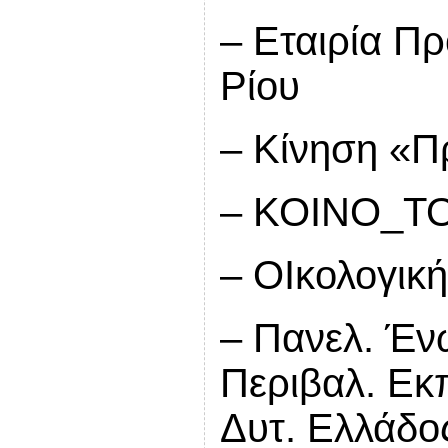
– Εταιρία Π
Ρίου
– Κίνηση «Π
– ΚΟΙΝΟ_Τ
– ΟΙκολογικ
– Πανελ. Έν
Περιβαλ. Εκ
Δυτ. Ελλάδο