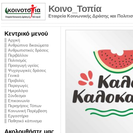
Κοινο_Τοπία
Εταιρεία Κοινωνικής Δράσης και Πολιτι
Κεντρικό μενού
Αρχική
Ανθρώπινα δικαιώματα
Ανθρωπιστικές δράσεις
Περιβάλλον
Πολιτισμός
Προαγωγή υγείας
Ψυχαγωγικές δράσεις
Γενικά
Προβολές
Παραγωγές
Ημερολόγιο
νυμα από την
Σύνδεσμοι
για την ημέρα
Επικοινωνία
Περιηγήσεις Τόπων
ναρκωτικών και
Κοινωνική Παρέμβαση
Εργαστήρια
στήριξης στο
Παθητικό κάπνισμα
ο Πρόληψης
Ακολουθήστε μας