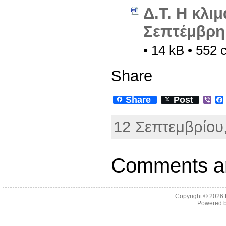
Δ.Τ. Η κλιμ
Σεπτέμβρη 
• 14 kB • 552 c
Share
Share
Post
V
i
b
12 Σεπτεμβρίου,
e
r
Comments ar
Copyright © 2026
Powered 