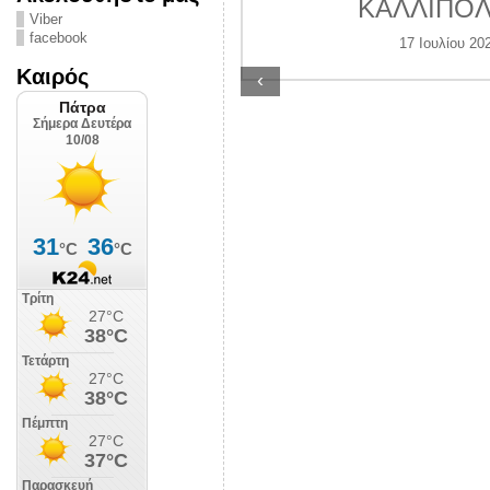
ς Αστυνομίας
ΚΑΛΛΙΠΟΛ
Viber
ην πόλη έρμαιο
facebook
17 Ιουλίου 20
ανδαλισμών
Καιρός
‹
υγούστου 2026