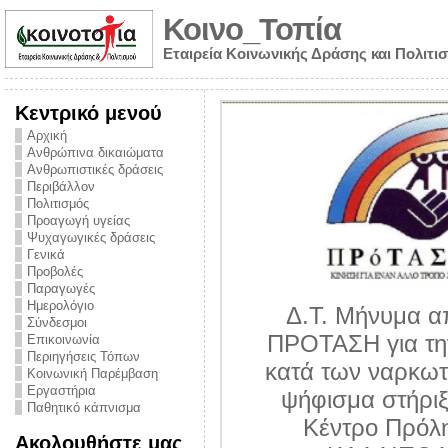
Κοινο_Τοπία
Εταιρεία Κοινωνικής Δράσης και Πολιτι
Κεντρικό μενού
Αρχική
Ανθρώπινα δικαιώματα
Ανθρωπιστικές δράσεις
Περιβάλλον
Πολιτισμός
Προαγωγή υγείας
Ψυχαγωγικές δράσεις
Γενικά
Προβολές
Παραγωγές
Ημερολόγιο
Δ.Τ. Μήνυμα α
Σύνδεσμοι
ΠΡΟΤΑΣΗ για τη
Επικοινωνία
Περιηγήσεις Τόπων
υθύνης για τον
κατά των ναρκωτ
Κοινωνική Παρέμβαση
ων – Η έλλειψη
Εργαστήρια
ψήφισμα στήριξ
Παθητικό κάπνισμα
 βούλησης και
Κέντρο Πρόλ
Ακολουθήστε μας