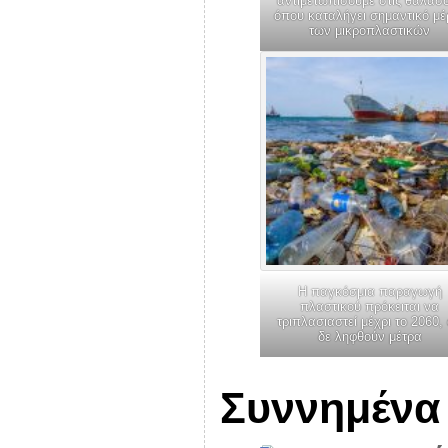
αντιμετωπίσουμε στις θάλασ
όπου καταλήγει σημαντικό μέ
των μικροπλαστικών
Η παγκόσμια παραγωγή
πλαστικού πρόκειται να
τριπλασιαστεί μέχρι το 2060,
δε ληφθούν μέτρα
Συννημένα