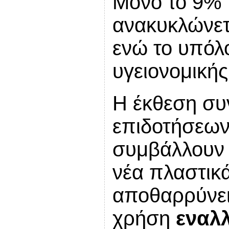
Μόνο το 9% 
ανακυκλώνετ
ενώ το υπόλ
υγειονομική
Η έκθεση συ
επιδοτήσεων
συμβάλλουν 
νέα πλαστικ
αποθαρρύνει
χρήση
εναλ