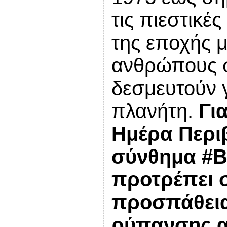
τις πιεστικέ
της εποχής 
ανθρώπους σ
δεσμευτούν 
πλανήτη.
Γι
Ημέρα Περιβ
σύνθημα #Be
προτρέπει 
προσπάθεια
ρύπανσης α