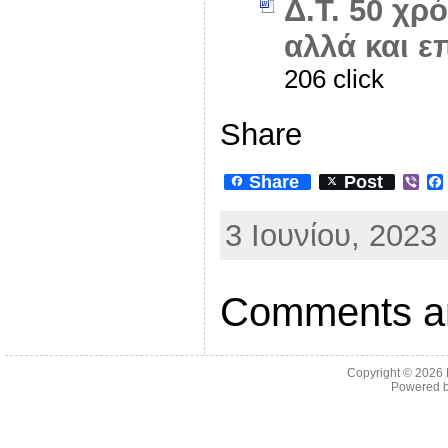
Δ.Τ. 50 χρ
αλλά και 
206 click
Share
Share
Post
V
i
b
3 Ιουνίου, 2023
e
r
Comments ar
Copyright © 2026
Powered 