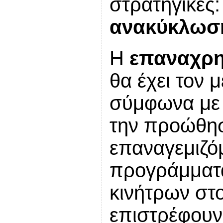
στρατηγικές
ανακύκλωση 
Η
επαναχρ
θα έχει τον 
σύμφωνα με 
την προώθησ
επαναγεμιζό
προγράμματα
κινήτρων στ
επιστρέφουν 