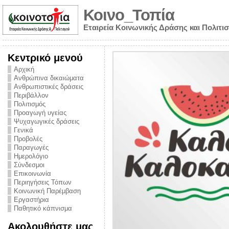
Κοινο_Τοπία
Εταιρεία Κοινωνικής Δράσης και Πολιτι
Κεντρικό μενού
Αρχική
Ανθρώπινα δικαιώματα
Ανθρωπιστικές δράσεις
Περιβάλλον
Πολιτισμός
Προαγωγή υγείας
Ψυχαγωγικές δράσεις
Γενικά
Προβολές
Παραγωγές
Ημερολόγιο
νυμα από την
Σύνδεσμοι
για την ημέρα
Επικοινωνία
Περιηγήσεις Τόπων
ναρκωτικών και
Κοινωνική Παρέμβαση
Εργαστήρια
στήριξης στο
Παθητικό κάπνισμα
ο Πρόληψης
Ακολουθήστε μας