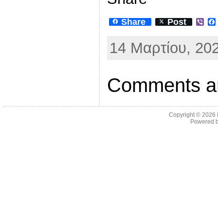
Share
Post
V
i
b
14 Μαρτίου, 202
e
r
Comments ar
Copyright © 2026
Powered 