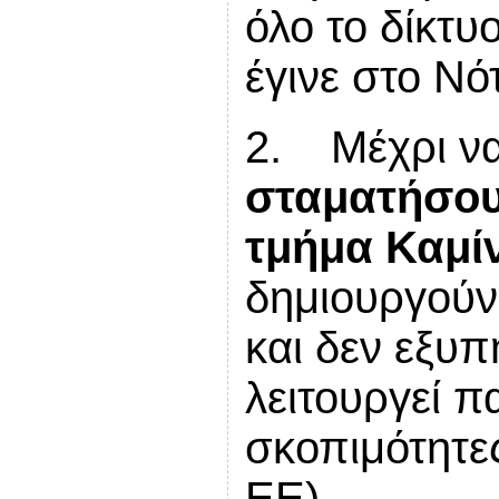
όλο το δίκτ
έγινε στο Νό
2. Μέχρι να
σταματήσου
τμήμα Καμίν
δημιουργούν
και δεν εξυπ
λειτουργεί π
σκοπιμότητε
ΕΕ).