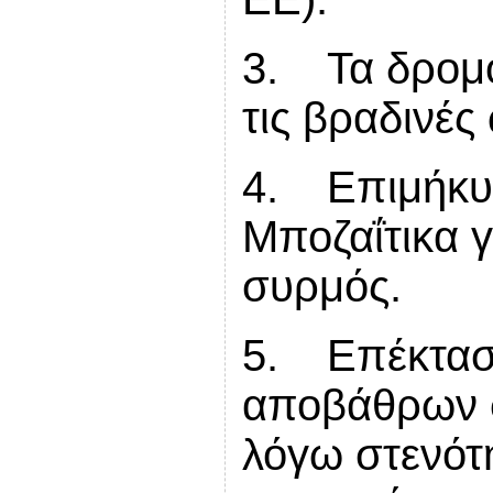
3. Τα δρομο
τις βραδινές
4. Επιμήκυ
Μποζαΐτικα γ
συρμός.
5. Επέκτασ
αποβάθρων σ
λόγω στενότ