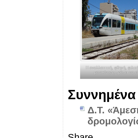
Η εναλλακτική, φθηνή, φιλικ
μετακίνηση πρέπει να ε
Συννημένα
Δ.Τ. «Άμε
δρομολογί
Share