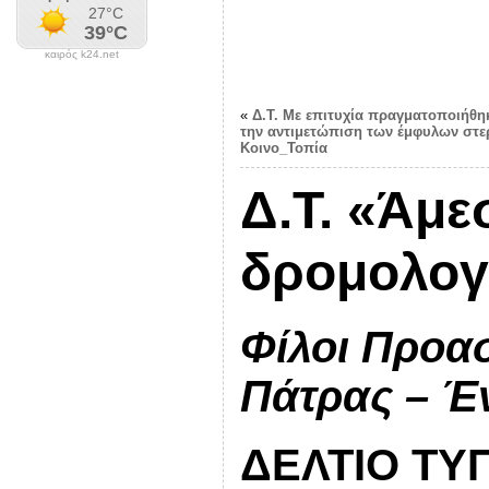
καιρός k24.net
«
Δ.Τ. Με επιτυχία πραγματοποιήθηκ
την αντιμετώπιση των έμφυλων στ
Κοινο_Τοπία
Δ.Τ. «Άμ
δρομολογ
Φίλοι Προα
Πάτρας – Έ
ΔΕΛΤΙΟ ΤΥ