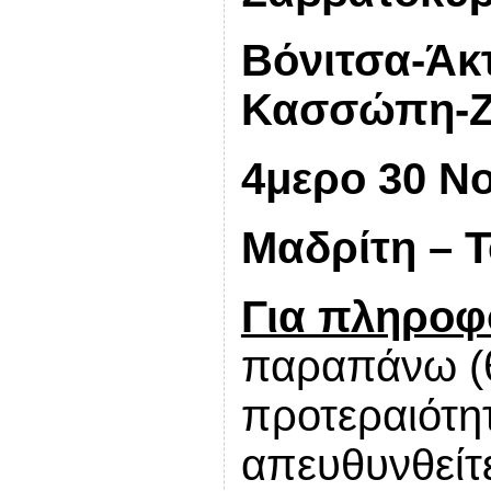
Βόνιτσα-Άκ
Κασσώπη-Ζ
4μερο 30 Νο
Μαδρίτη – 
Για πληροφο
παραπάνω (θ
προτεραιότητ
απευθυνθείτ