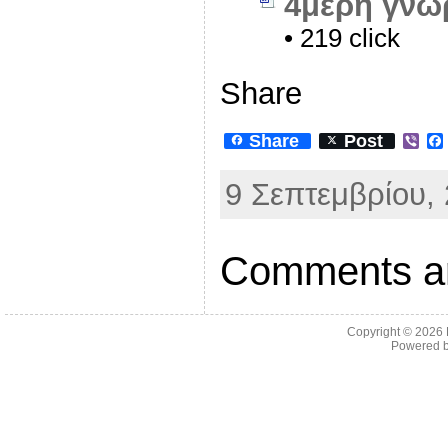
4μερη γνωρ
• 219 click
Share
Share
Post
V
i
b
9 Σεπτεμβρίου, 
e
r
Comments ar
Copyright © 2026
Powered 