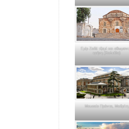
Εμίρ Ζαδέ τζαμί και οθωμανι
κρήνη (Χαλκίδα)
Μουσείο Πράντο, Μαδρίτη