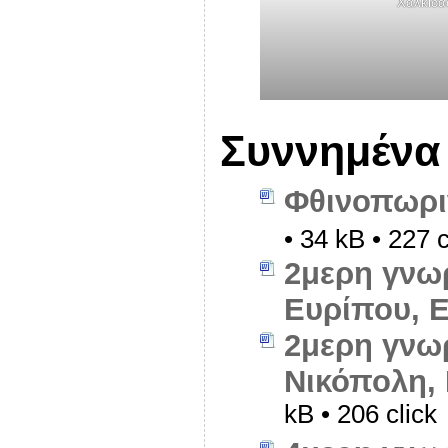
Χαλκίδα
Συννημένα
Φθινοπωρι
• 34 kB • 227 c
2μερη γνωρ
Ευρίπου, Ε
2μερη γνωρ
Νικόπολη,
kB • 206 click