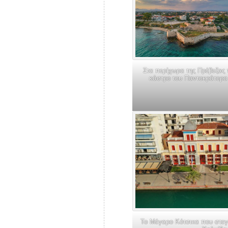
Στα περίχωρα της Πρέβεζας 
κάστρο του Παντοκράτορα
Το Μέγαρο Κότσικα που στεγά