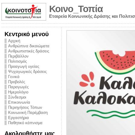
Κοινο_Τοπία
Εταιρεία Κοινωνικής Δράσης και Πολιτι
Κεντρικό μενού
Αρχική
Ανθρώπινα δικαιώματα
Ανθρωπιστικές δράσεις
Περιβάλλον
Πολιτισμός
Προαγωγή υγείας
Ψυχαγωγικές δράσεις
Γενικά
Προβολές
Παραγωγές
Ημερολόγιο
νυμα από την
Σύνδεσμοι
για την ημέρα
Επικοινωνία
Περιηγήσεις Τόπων
ναρκωτικών και
Κοινωνική Παρέμβαση
Εργαστήρια
στήριξης στο
Παθητικό κάπνισμα
ο Πρόληψης
Ακολουθήστε μας