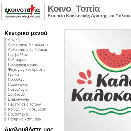
Κοινο_Τοπία
Εταιρεία Κοινωνικής Δράσης και Πολιτι
Κεντρικό μενού
Αρχική
Ανθρώπινα δικαιώματα
Ανθρωπιστικές δράσεις
Περιβάλλον
Πολιτισμός
Προαγωγή υγείας
Ψυχαγωγικές δράσεις
Γενικά
Προβολές
Παραγωγές
Ημερολόγιο
νυμα από την
Σύνδεσμοι
για την ημέρα
Επικοινωνία
Περιηγήσεις Τόπων
ναρκωτικών και
Κοινωνική Παρέμβαση
Εργαστήρια
στήριξης στο
Παθητικό κάπνισμα
ο Πρόληψης
Ακολουθήστε μας