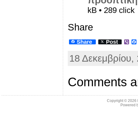
προοπτική
kB • 289 click
Share
Share
Post
V
i
b
18 Δεκεμβρίου, 
e
r
Comments ar
Copyright © 2026
Powered 