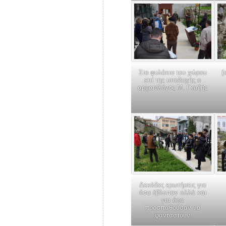
Στο φυλάκιο του χώρου
(
επί της υποδοχής ο
αρχαιολόγος Μ. Γκαζής
Δεκάδες ερωτήσεις για
όσα έβλεπαν αλλά και
για όσα
προσπαθούσαν να
φανταστούν