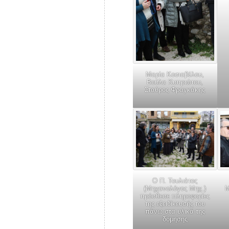
Μαρία Κοσιαβέλου,
Βούλα Κυπριώτου,
Σταύρος Φραγκάκης
Ο Π. Τουλιάτος
(Μηχανολόγος Μηχ.)
Μ
πρόσθεσε πληροφορίες
της εξειδίκευσής του
πάνω στα υλικά της
δόμησης