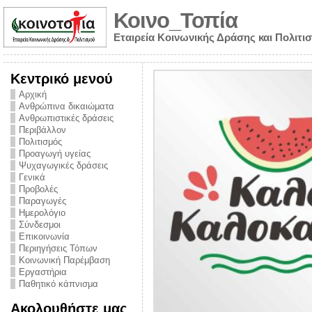
Κοινο_Τοπία
Εταιρεία Κοινωνικής Δράσης και Πολιτι
Κεντρικό μενού
Αρχική
Ανθρώπινα δικαιώματα
Ανθρωπιστικές δράσεις
Περιβάλλον
Πολιτισμός
Προαγωγή υγείας
Ψυχαγωγικές δράσεις
Γενικά
Προβολές
Παραγωγές
Ημερολόγιο
νυμα από την
Σύνδεσμοι
για την ημέρα
Επικοινωνία
Περιηγήσεις Τόπων
ναρκωτικών και
Κοινωνική Παρέμβαση
Εργαστήρια
στήριξης στο
Παθητικό κάπνισμα
ο Πρόληψης
Ακολουθήστε μας