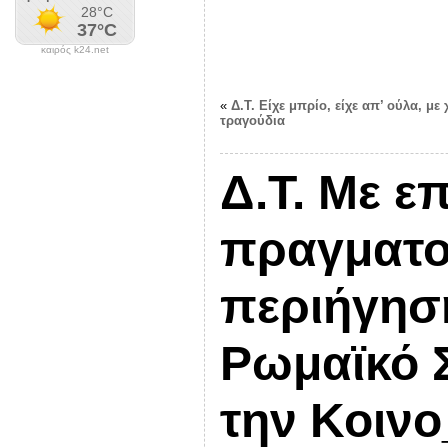
καιρός k24.net
«
Δ.Τ. Είχε μπρίο, είχε απ’ ούλα, με 
τραγούδια
Δ.Τ. Με ε
πραγματο
περιήγηση
Ρωμαϊκό 
την Κοιν