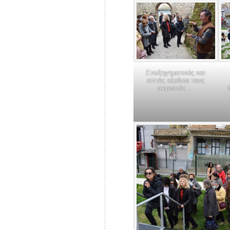
Επεξηγηματικός και
απτός κέρδισε τους
ακροατές …