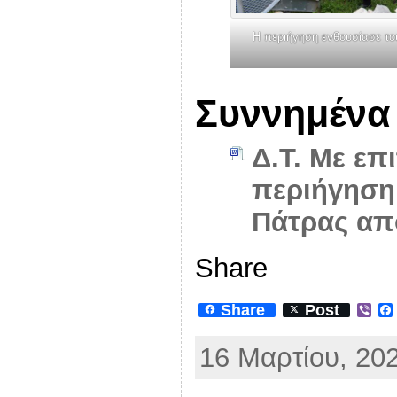
Η περιήγηση ενθουσίασε το
Συννημένα
Δ.Τ. Με επ
περιήγηση 
Πάτρας απ
Share
Share
Post
V
i
b
16 Μαρτίου, 202
e
r