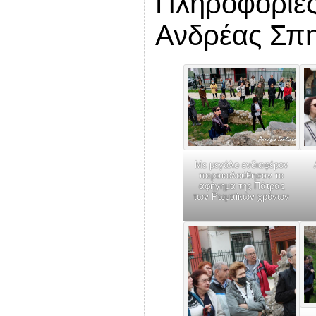
Πληροφορίες
Ανδρέας Σπη
Με μεγάλο ενδιαφέρον
παρακολούθησαν το
αφήγημα της Πάτρας
των Ρωμαϊκών χρόνων