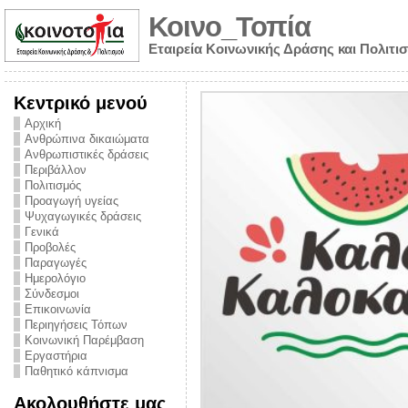
Κοινο_Τοπία
Εταιρεία Κοινωνικής Δράσης και Πολιτι
Κεντρικό μενού
Αρχική
Ανθρώπινα δικαιώματα
Ανθρωπιστικές δράσεις
Περιβάλλον
Πολιτισμός
Προαγωγή υγείας
Ψυχαγωγικές δράσεις
Γενικά
Προβολές
Παραγωγές
Ημερολόγιο
νυμα από την
Σύνδεσμοι
για την ημέρα
Επικοινωνία
Περιηγήσεις Τόπων
ναρκωτικών και
Κοινωνική Παρέμβαση
Εργαστήρια
στήριξης στο
Παθητικό κάπνισμα
ο Πρόληψης
Ακολουθήστε μας