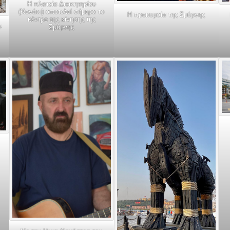
Η πλατεία Διοικητηρίου
(Κονάκι) αποτελεί σήμερα το
Η προκυμαία της Σμύρνης
κέντρο της κίνησης της
ν
Σμύρνης