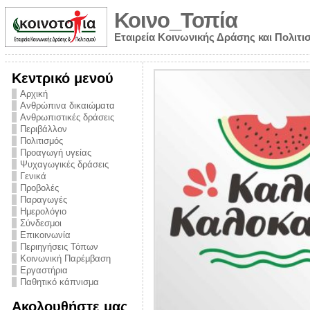
Κοινο_Τοπία
Εταιρεία Κοινωνικής Δράσης και Πολιτι
Κεντρικό μενού
Αρχική
Ανθρώπινα δικαιώματα
Ανθρωπιστικές δράσεις
Περιβάλλον
Πολιτισμός
Προαγωγή υγείας
Ψυχαγωγικές δράσεις
Γενικά
Προβολές
Παραγωγές
Ημερολόγιο
νυμα από την
Σύνδεσμοι
για την ημέρα
Επικοινωνία
Περιηγήσεις Τόπων
ναρκωτικών και
Κοινωνική Παρέμβαση
 στήριξης στο
Εργαστήρια
Παθητικό κάπνισμα
ο Πρόληψης
Ακολουθήστε μας