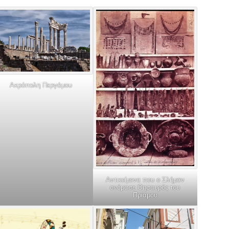
Ακρόπολη Περγάμου
Αντικείμενα που ο Σλήμαν
ονόμασε Θησαυρός του
Πρίαμου