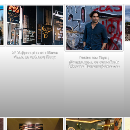
25 Φεβρουαρίου στο Mama
Pizza, με κράτηση θέσης
Festen του Τόμας
Βίντερμπεργκ, σε σκηνοθεσία
Οδυσσέα Παπασπηλιόπουλου