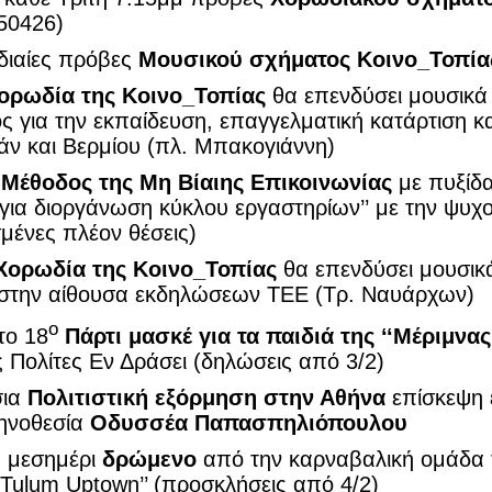
50426)
διαίες πρόβες
Μουσικού σχήματος Κοινο_Τοπί
ορωδία της Κοινο_Τοπίας
θα επενδύσει μουσικά
ς για την εκπαίδευση, επαγγελματική κατάρτιση 
άν και Βερμίου (πλ. Μπακογιάννη)
 Μέθοδος της Μη Βίαιης Επικοινωνίας
με πυξίδα
για διοργάνωση κύκλου εργαστηρίων’’ με την ψυχ
σμένες πλέον θέσεις)
Χορωδία της Κοινο_Τοπίας
θα επενδύσει μουσικ
στην αίθουσα εκδηλώσεων ΤΕΕ (Τρ. Ναυάρχων)
ο
το 18
Πάρτι μασκέ για τα παιδιά της ‘‘Μέριμνας
ς Πολίτες Εν Δράσει (δηλώσεις από 3/2)
σια
Πολιτιστική εξόρμηση στην Αθήνα
επίσκεψη
κηνοθεσία
Οδυσσέα Παπασπηλιόπουλου
,
μεσημέρι
δρώμενο
από την καρναβαλική ομάδα τ
‘‘Tulum Uptown’’ (προσκλήσεις από 4/2)