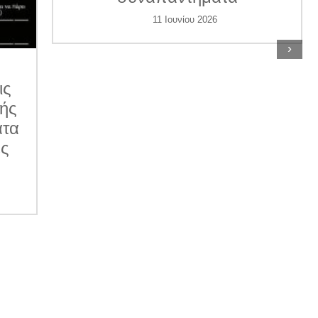
11 Ιουνίου 2026
›
ις
κής
ατα
ες