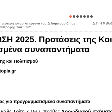
η νεότερη ιστορική έρευνα του Δ.Λυμπουρίδη με
Δ.Τ. Η Μέθο
ταστροφής του 1922”
Η 2025. Προτάσεις της Κοι
σμένα συναπαντήματα
ης και Πολιτισμού
topia
.
gr
ίας για προγραμματισμένα συναπαντήματα
ς κάθε Τρίτη 7.15μμ πρόβες
Χορωδιακού σχήματο