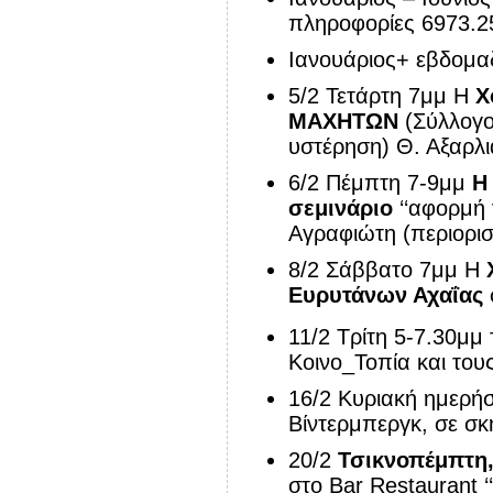
πληροφορίες 6973.2
Ιανουάριος+
εβδομα
5/2 Τετάρτη 7μμ
Η
Χ
ΜΑΧΗΤΩΝ
(Σύλλογο
υστέρηση) Θ. Αξαρλι
6/2 Πέμπτη 7-9μμ
Η
σεμινάριο
‘‘αφορμή 
Αγραφιώτη
(περιορι
8/2 Σάββατο 7μμ Η
Ευρυτάνων Αχαΐας
11/2 Τρίτη 5-7.30μμ 
Κοινο_Τοπία και του
16/2 Κυριακή ημερή
Βίντερμπεργκ, σε σ
20/2
Τσικνοπέμπτη
στο Bar Restaurant 