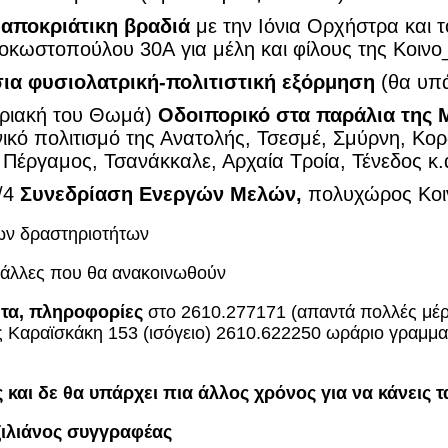
αποκριάτικη βραδιά
με την Ιόνια Ορχήστρα και 
κωστοπούλου 30Α για μέλη και φίλους της Κοινο
ια φυσιολατρική-πολιτιστική εξόρμηση
(θα υπά
υριακή του Θωμά)
Οδοιπορικό στα παράλια της 
νικό πολιτισμό της Ανατολής, Τσεσμέ, Σμύρνη, Κορ
Πέργαμος, Τσανάκκαλε, Αρχαία Τροία, Τένεδος κ.α
/4
Συνεδρίαση Ενεργών Μελών,
πολυχώρος Κοι
ν δραστηριοτήτων
’ άλλες που θα ανακοινωθούν
ητα, πληροφορίες
στο 2610.277171 (απαντά πολλές μέρ
Καραϊσκάκη 153 (ισόγειο) 2610.622250 ωράριο γραμματ
και δε θα υπάρχει πια άλλος χρόνος για να κάνεις 
ζιλιάνος συγγραφέας