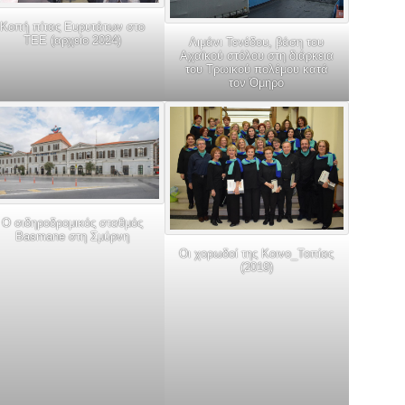
Κοπή πίτας Ευρυτάτων στο
ΤΕΕ (αρχείο 2024)
Λιμάνι Τενέδου, βάση του
Αχαϊκού στόλου στη διάρκεια
του Τρωικού πολέμου κατά
τον Όμηρο
Ο σιδηροδρομικός σταθμός
Basmane στη Σμύρνη
Οι χορωδοί της Κοινο_Τοπίας
(2019)