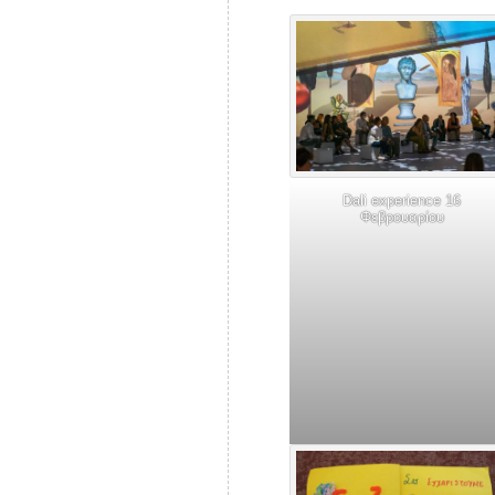
Dali experience 16
Φεβρουαρίου