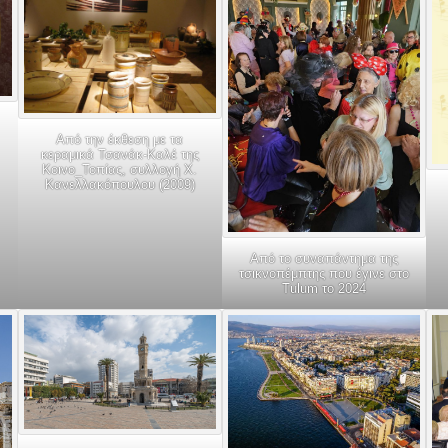
Από την έκθεση με τα
κεραμικά Τσανάκ-Καλέ της
Κοινο_Τοπίας, συλλογή Χ.
Κανελλακόπουλου (2009)
Από το συναπάντημα της
τσικνοπέμπτης που έγινε στο
Tulum το 2024