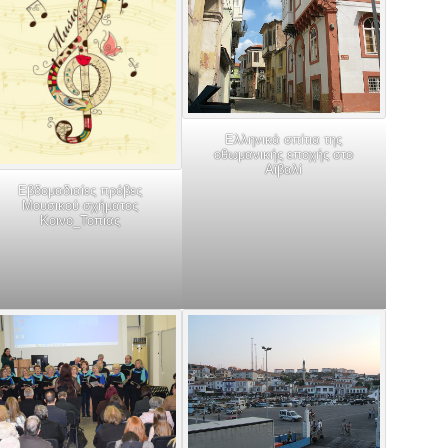
Ελληνικά σπίτια της
οθωμανικής εποχής στο
Αϊβαλί
Εβδομαδιαίες πρόβες
Μουσικού σχήματος
Κοινο_Τοπίας