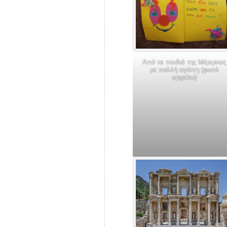
Από τα παιδιά της Μέριμνας
με πολλή αγάπη (φωτό
αρχείου)