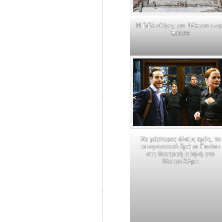
Η βιβλιοθήκη του Κέλσου στη
Έφεσο
Με μάρτυρες όλους εμάς, το
οικογενειακό δράμα Festen
στη θεατρική σκηνή στο
θέατρο Άλμα