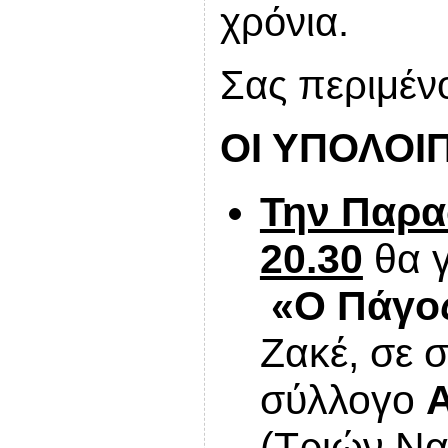
χρόνια.
Σας περιμέν
ΟΙ ΥΠΟΛΟΙ
Την Παρα
20.30
θα γ
«Ο Πάγος
Ζακέ, σε 
σύλλογο
(Τριών Ν