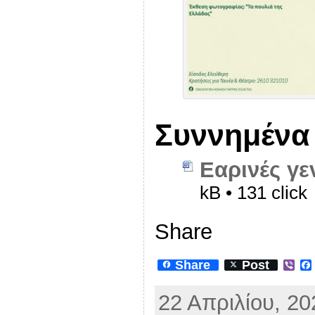
Συννημένα
Εαρινές γε
kB • 131 click
Share
Share
Post
V
i
b
22 Απριλίου, 20
e
r