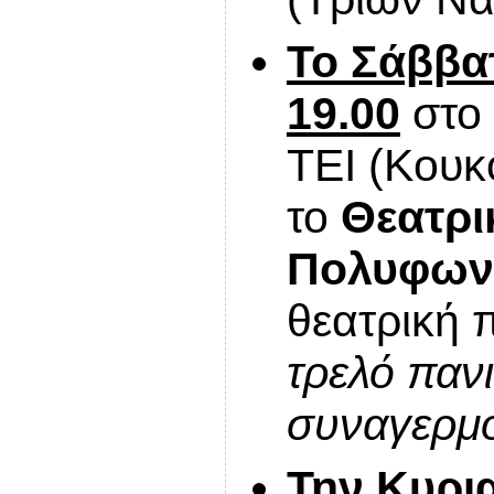
Το Σάββατ
19.00
στο
ΤΕΙ (Κουκ
το
Θεατρι
Πολυφων
θεατρική 
τρελό παν
συναγερμ
Την Κυρι