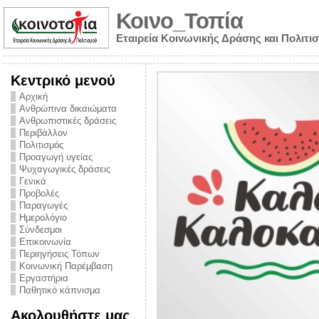
Κοινο_Τοπία
Εταιρεία Κοινωνικής Δράσης και Πολιτι
Κεντρικό μενού
Αρχική
Ανθρώπινα δικαιώματα
Ανθρωπιστικές δράσεις
Περιβάλλον
Πολιτισμός
Προαγωγή υγείας
Ψυχαγωγικές δράσεις
Γενικά
Προβολές
Παραγωγές
Ημερολόγιο
νυμα από την
Σύνδεσμοι
για την ημέρα
Επικοινωνία
Περιηγήσεις Τόπων
ναρκωτικών και
Κοινωνική Παρέμβαση
Εργαστήρια
στήριξης στο
Παθητικό κάπνισμα
ο Πρόληψης
Ακολουθήστε μας