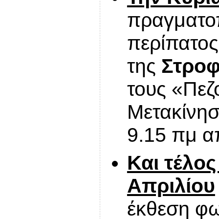
πραγματοπ
περίπατος
της
Στροφ
τους «Πεζ
Μετακίνησ
9.15 πμ α
Και τέλος
Απριλίου
έκθεση φ