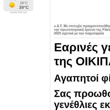
καιρός k24.net
«
Δ.Τ. Με επιτυχία πραγματοποιήθη
την πρωτοποριακή έρευνα της Patr
2025 σχετικά με την παχυσαρκία
Εαρινές γ
της ΟΙΚΙ
Αγαπητοί φί
Σας προωθο
γενέθλιες ε