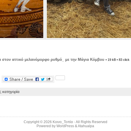
ία στον αττικό μελανόμορφο ρυθμό_ με την Μάγια Κόμβου
• 19 kB • 83 click
F
a
c
ς κατηγορία
e
b
o
o
k
Copyright © 2026
Κοινο_Τοπία
- All Rights Reserved
Powered by
WordPress
&
Atahualpa