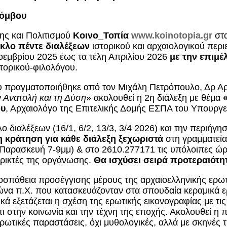
Κόμβου
ης και Πολιτισμού
Κοινο_Τοπία
www.koinotopia.gr
στα
ύκλο πέντε διαλέξεων
ιστορικού και αρχαιολογικού περι
οεμβρίου 2025 έως τα τέλη Απριλίου 2026
με την επιμέ
τορικού-φιλολόγου.
υ πραγματοποιήθηκε από τον
Μιχάλη Πετρόπουλο, Δρ Αρ
ν Ανατολή και τη Δύση
» ακολουθεί η 2η διάλεξη με θέμα
ου
, Αρχαιολόγο της Επιτελικής Δομής ΕΣΠΑ του Υπουργε
ο διαλέξεων (16/1, 6/2, 13/3, 3/4 2026) και την περιήγ
η κράτηση για κάθε διάλεξη ξεχωριστά
στη γραμματεία
 Παρασκευή 7-9μμ) & στο 2610.277171 τις υπόλοιπες ώρ
ρικτές της οργάνωσης.
Θα ισχύσει σειρά προτεραιότη
οσπάθεια προσέγγισης μέρους της αρχαιοελληνικής ερωτ
ώνα π.Χ. που κατασκευάζονταν στα σπουδαία κεραμικά ε
κά εξετάζεται η σχέση της ερωτικής εικονογραφίας με τις
ι στην κοινωνία και την τέχνη της εποχής. Ακολουθεί η
ωτικές παραστάσεις, όχι μυθολογικές, αλλά με σκηνές 