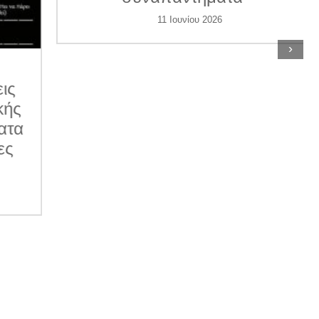
11 Ιουνίου 2026
›
ις
κής
ατα
ες