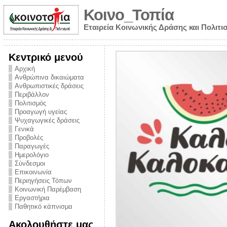
Κοινο_Τοπία
Εταιρεία Κοινωνικής Δράσης και Πολιτι
Κεντρικό μενού
Αρχική
Ανθρώπινα δικαιώματα
Ανθρωπιστικές δράσεις
Περιβάλλον
Πολιτισμός
Προαγωγή υγείας
Ψυχαγωγικές δράσεις
Γενικά
Προβολές
Παραγωγές
Ημερολόγιο
νυμα από την
Σύνδεσμοι
για την ημέρα
Επικοινωνία
Περιηγήσεις Τόπων
ναρκωτικών και
Κοινωνική Παρέμβαση
 στήριξης στο
Εργαστήρια
Παθητικό κάπνισμα
ο Πρόληψης
Ακολουθήστε μας