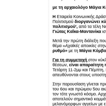
με τη αρχαιολόγο Μάγια 
Η
Εταιρεία Κοινωνικής Δράσ
Πολιτισμού
διοργανώνει κ
πολιτισμού’,
από τα τέλη Ν
Γιώτας Καΐκα-Μαντανίκα
ισ
Μετά την πρώτη διάλεξη πο
θέμα «
Αχαϊκές αποικίες στη
ρυθμό»
με τη
Μάγια Κόμβ
Για τη συμμ
ετοχή
στον κύκλ
θέσεων,
είναι
απαραίτητη 
Τετάρτη 11-2μμ και Πέμπτη,
απευθύνονται στους υποστη
Στην παρουσίαση γίνεται πρ
του 6ου και πρώιμου 5ου αι
τον τότε γνωστό κόσμο. Αρχι
αποτελούν σημαντικό κομμάτ
μελανόμορφων αγγείων με ερ