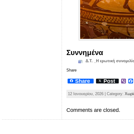
Συννημένα
Δ.Τ. _Η ερωτική συνομιλ
Share
Share
Post
V
i
b
12 Ιανουαρίου, 2026 | Category:
Χωρί
e
r
Comments are closed.