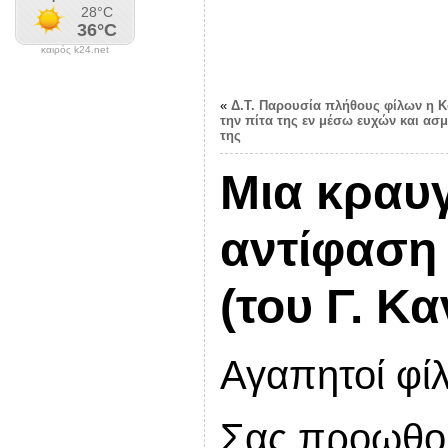
καιρός k24.net
«
Δ.Τ. Παρουσία πλήθους φίλων η Κ
την πίτα της εν μέσω ευχών και ασ
της
Μια κραυ
αντίφαση
(του Γ. Κ
Αγαπητοί φίλ
Σας προωθού