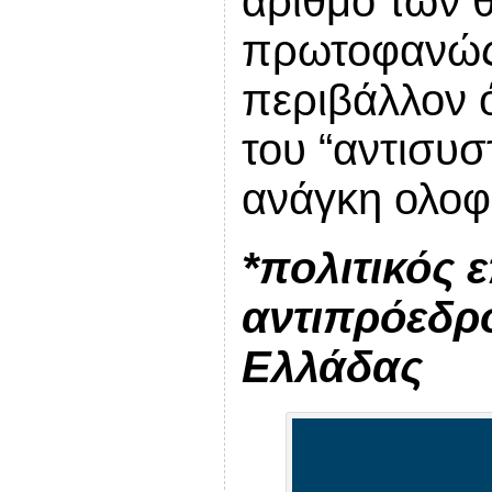
αριθμό των θ
πρωτοφανώς 
περιβάλλον ό
του “αντισυσ
ανάγκη ολοφ
*πολιτικός 
αντιπρόεδρο
Ελλάδας