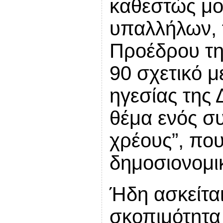
καθεστώς μο
υπαλλήλων, τ
Προέδρου τη
90 σχετικό μ
ηγεσίας της 
θέμα ενός σ
χρέους”, πο
δημοσιονομι
Ήδη ασκείται
σκοπιμότητα 