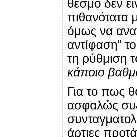
θεσμό δεν είν
πιθανότατα 
όμως να ανα
αντίφαση” τ
τη ρύθμιση 
κάποιο βαθμ
Για το πως θα
ασφαλώς συζή
συνταγματολό
άρτιες προτά