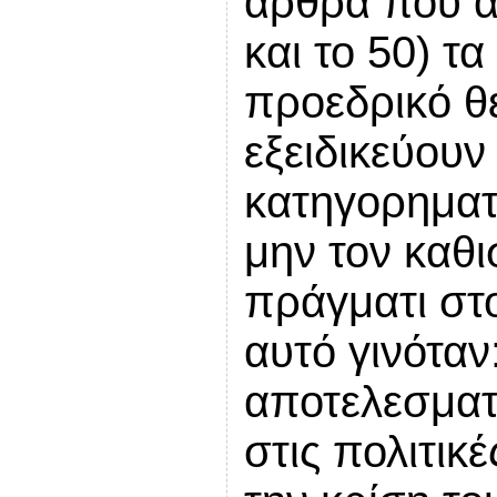
άρθρα που ακ
και το 50) τ
προεδρικό θ
εξειδικεύουν
κατηγορηματι
μην τον καθι
πράγματι στ
αυτό γινόταν
αποτελεσματι
στις πολιτικέ