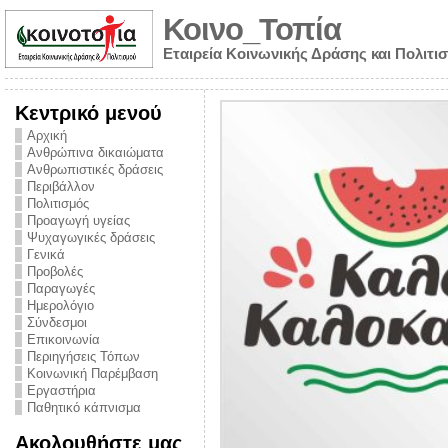
Κοινο_Τοπία
Εταιρεία Κοινωνικής Δράσης και Πολιτι
Κεντρικό μενού
Αρχική
Ανθρώπινα δικαιώματα
Ανθρωπιστικές δράσεις
Περιβάλλον
Πολιτισμός
Προαγωγή υγείας
Ψυχαγωγικές δράσεις
Γενικά
Προβολές
Παραγωγές
Ημερολόγιο
νυμα από την
Σύνδεσμοι
για την ημέρα
Επικοινωνία
Περιηγήσεις Τόπων
ναρκωτικών και
Κοινωνική Παρέμβαση
Εργαστήρια
στήριξης στο
Παθητικό κάπνισμα
ο Πρόληψης
Ακολουθήστε μας