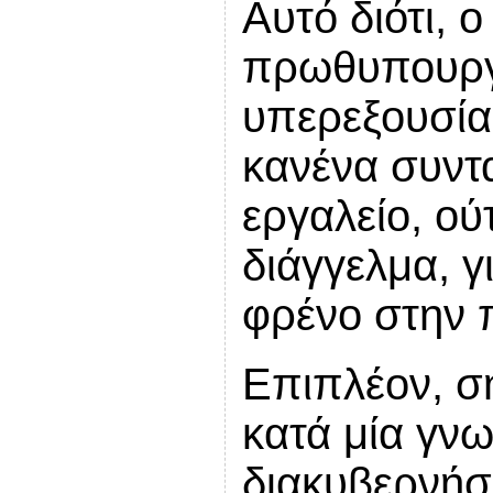
Αυτό διότι, 
πρωθυπουργι
υπερεξουσία,
κανένα συντ
εργαλείο, ού
διάγγελμα, γ
φρένο στην 
Επιπλέον, σή
κατά μία γν
διακυβερνήσ