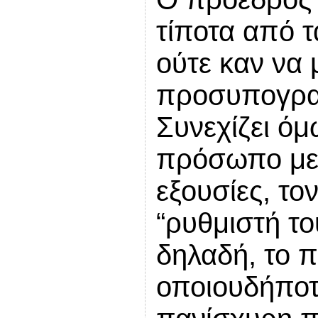
τίποτα από 
ούτε καν να 
προσυπογρα
Συνεχίζει όμ
πρόσωπο με 
εξουσίες, το
“ρυθμιστή το
δηλαδή, το π
οποιουδήποτ