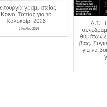
ματείας
για το
026
Δ.Τ. Η Κοινο_Τοπία
συνέδραμε 7 περιπτώσε
6
θυμάτων ενδοοικογενεια
βίας. Συγκεντρώνει χρήμ
για να βοηθήσει και άλλ
γυναίκες
1 Ιουλίου 2026