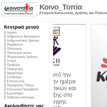
Κοινο_Τοπία
Εταιρεία Κοινωνικής Δράσης και Πολιτι
Κεντρικό μενού
Αρχική
Ανθρώπινα δικαιώματα
Ανθρωπιστικές δράσεις
Περιβάλλον
Πολιτισμός
Προαγωγή υγείας
Ψυχαγωγικές δράσεις
Γενικά
Προβολές
Παραγωγές
Ημερολόγιο
νυμα από την
Σύνδεσμοι
για την ημέρα
Επικοινωνία
Περιηγήσεις Τόπων
ναρκωτικών και
Κοινωνική Παρέμβαση
 στήριξης στο
Εργαστήρια
Παθητικό κάπνισμα
ο Πρόληψης
Ακολουθήστε μας