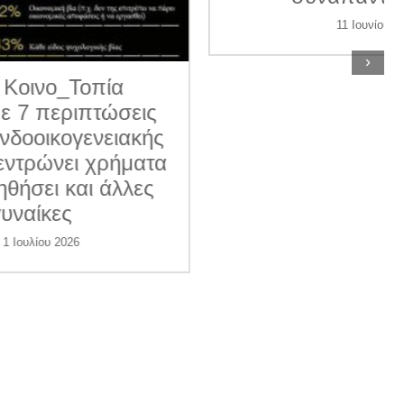
11 Ιουνίου 2026
›
ις
κής
ατα
ες