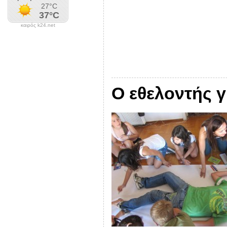
καιρός k24.net
Ο εθελοντής 