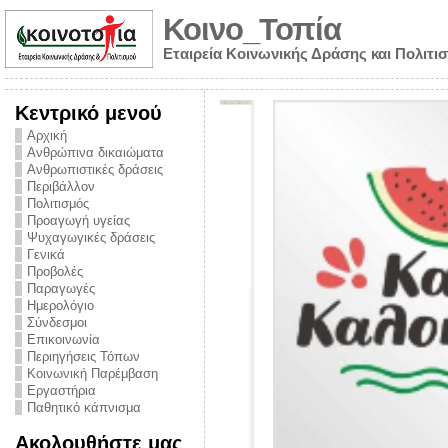
Κοινο_Τοπία
Εταιρεία Κοινωνικής Δράσης και Πολιτι
Κεντρικό μενού
Αρχική
Ανθρώπινα δικαιώματα
Ανθρωπιστικές δράσεις
Περιβάλλον
Πολιτισμός
Προαγωγή υγείας
Ψυχαγωγικές δράσεις
Γενικά
Προβολές
Παραγωγές
Ημερολόγιο
νυμα από την
Σύνδεσμοι
για την ημέρα
Επικοινωνία
Περιηγήσεις Τόπων
ναρκωτικών και
Κοινωνική Παρέμβαση
Εργαστήρια
στήριξης στο
Παθητικό κάπνισμα
ο Πρόληψης
Ακολουθήστε μας