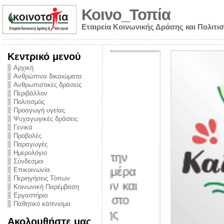
Κοινο_Τοπία
Εταιρεία Κοινωνικής Δράσης και Πολιτι
Κεντρικό μενού
Αρχική
Ανθρώπινα δικαιώματα
Ανθρωπιστικές δράσεις
Περιβάλλον
Πολιτισμός
Προαγωγή υγείας
Ψυχαγωγικές δράσεις
Γενικά
Προβολές
Παραγωγές
Ημερολόγιο
νυμα από την
Σύνδεσμοι
για την ημέρα
Επικοινωνία
Περιηγήσεις Τόπων
ναρκωτικών και
Κοινωνική Παρέμβαση
Εργαστήρια
στήριξης στο
Παθητικό κάπνισμα
ο Πρόληψης
Ακολουθήστε μας