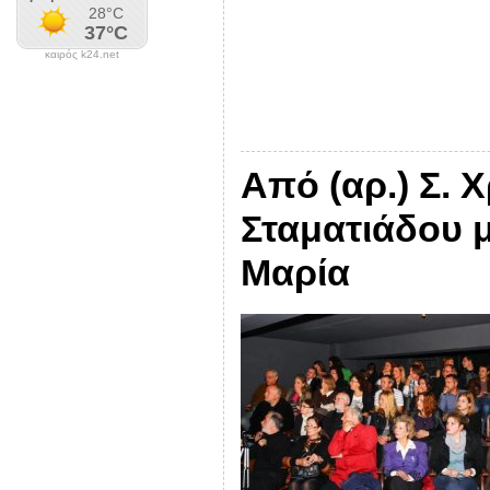
καιρός k24.net
Από (αρ.) Σ. 
Σταματιάδου μ
Μαρία