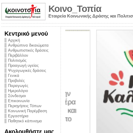
Κοινο_Τοπία
Εταιρεία Κοινωνικής Δράσης και Πολιτι
Κεντρικό μενού
Αρχική
Ανθρώπινα δικαιώματα
Ανθρωπιστικές δράσεις
Περιβάλλον
Πολιτισμός
Προαγωγή υγείας
Ψυχαγωγικές δράσεις
Γενικά
Προβολές
Παραγωγές
Ημερολόγιο
νυμα από την
Σύνδεσμοι
για την ημέρα
Επικοινωνία
Περιηγήσεις Τόπων
ναρκωτικών και
Κοινωνική Παρέμβαση
Εργαστήρια
στήριξης στο
Παθητικό κάπνισμα
ο Πρόληψης
Ακολουθήστε μας