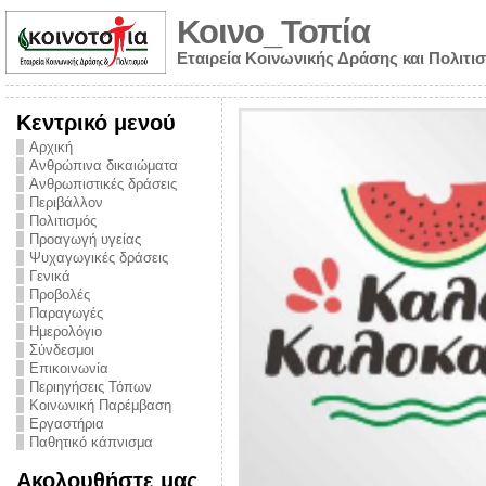
Κοινο_Τοπία
Εταιρεία Κοινωνικής Δράσης και Πολιτι
Κεντρικό μενού
Αρχική
Ανθρώπινα δικαιώματα
Ανθρωπιστικές δράσεις
Περιβάλλον
Πολιτισμός
Προαγωγή υγείας
Ψυχαγωγικές δράσεις
Γενικά
Προβολές
Παραγωγές
Ημερολόγιο
νυμα από την
Σύνδεσμοι
για την ημέρα
Επικοινωνία
Περιηγήσεις Τόπων
ναρκωτικών και
Κοινωνική Παρέμβαση
Εργαστήρια
στήριξης στο
Παθητικό κάπνισμα
ο Πρόληψης
Ακολουθήστε μας