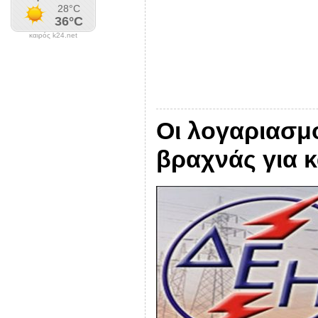
καιρός k24.net
Οι λογαριασμο
βραχνάς για 