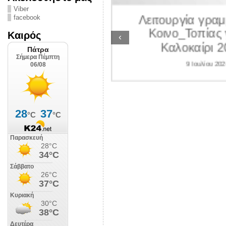
ΛΙΠΟΛΙΣ
Viber
Λειτουργία γραμ
facebook
 Ιουλίου 2026
Κοινο_Τοπίας 
Καιρός
‹
Καλοκαίρι 2
9 Ιουλίου 202