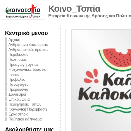
Κοινο_Τοπία
Εταιρεία Κοινωνικής Δράσης και Πολιτι
Κεντρικό μενού
Αρχική
Ανθρώπινα δικαιώματα
Ανθρωπιστικές δράσεις
Περιβάλλον
Πολιτισμός
Προαγωγή υγείας
Ψυχαγωγικές δράσεις
Γενικά
Προβολές
Παραγωγές
Ημερολόγιο
νυμα από την
Σύνδεσμοι
για την ημέρα
Επικοινωνία
Περιηγήσεις Τόπων
ναρκωτικών και
Κοινωνική Παρέμβαση
 στήριξης στο
Εργαστήρια
Παθητικό κάπνισμα
ο Πρόληψης
Ακολουθήστε μας