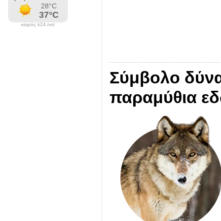
καιρός k24.net
Σύμβολο δύναμ
παραμύθια εδώ