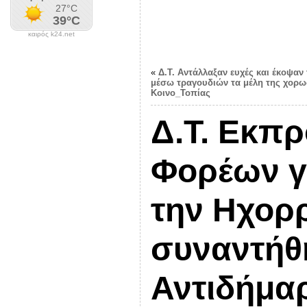
καιρός k24.net
«
Δ.Τ. Αντάλλαξαν ευχές και έκοψαν 
μέσω τραγουδιών τα μέλη της χορω
Κοινο_Τοπίας
Δ.Τ. Εκπ
Φορέων γ
την Ηχορ
συναντήθ
Αντιδήμα