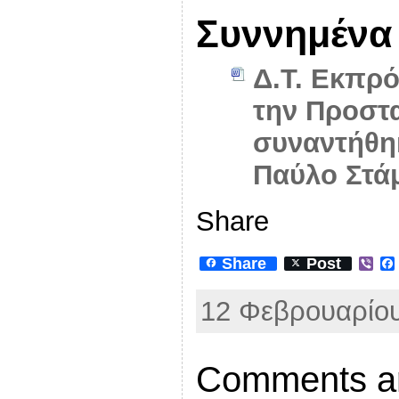
Συννημένα
Δ.Τ. Εκπρ
την Προστ
συναντήθη
Παύλο Στά
Share
Share
Post
V
i
b
12 Φεβρουαρίου
e
r
Comments ar