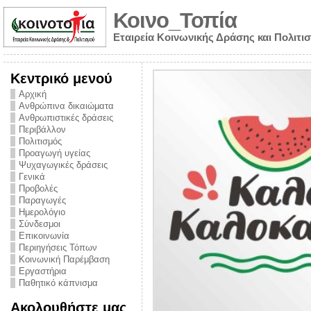
Κοινο_Τοπία
Εταιρεία Κοινωνικής Δράσης και Πολιτι
Κεντρικό μενού
Αρχική
Ανθρώπινα δικαιώματα
Ανθρωπιστικές δράσεις
Περιβάλλον
Πολιτισμός
Προαγωγή υγείας
Ψυχαγωγικές δράσεις
Γενικά
Προβολές
Παραγωγές
Ημερολόγιο
νυμα από την
Σύνδεσμοι
για την ημέρα
Επικοινωνία
Περιηγήσεις Τόπων
ναρκωτικών και
Κοινωνική Παρέμβαση
Εργαστήρια
στήριξης στο
Παθητικό κάπνισμα
ο Πρόληψης
Ακολουθήστε μας