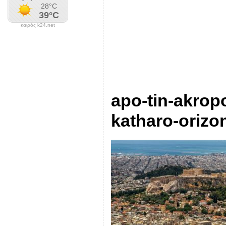
καιρός k24.net
apo-tin-akrop
katharo-orizo