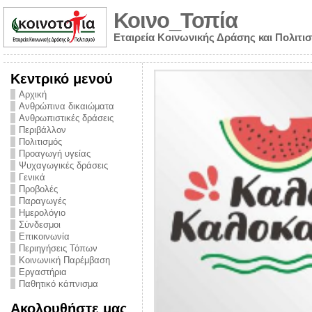
Κοινο_Τοπία
Εταιρεία Κοινωνικής Δράσης και Πολιτι
Κεντρικό μενού
Αρχική
Ανθρώπινα δικαιώματα
Ανθρωπιστικές δράσεις
Περιβάλλον
Πολιτισμός
Προαγωγή υγείας
Ψυχαγωγικές δράσεις
Γενικά
Προβολές
Παραγωγές
Ημερολόγιο
νυμα από την
Σύνδεσμοι
για την ημέρα
Επικοινωνία
Περιηγήσεις Τόπων
ναρκωτικών και
Κοινωνική Παρέμβαση
Εργαστήρια
στήριξης στο
Παθητικό κάπνισμα
ο Πρόληψης
Ακολουθήστε μας