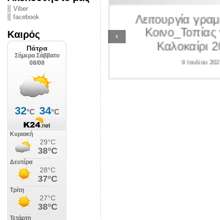
ΛΙΠΟΛΙΣ
Viber
Λειτουργία γραμ
facebook
 Ιουλίου 2026
Κοινο_Τοπίας 
Καιρός
‹
Καλοκαίρι 2
9 Ιουλίου 202