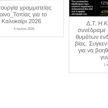
ματείας
για το
026
Δ.Τ. Η Κοινο_Τοπία
συνέδραμε 7 περιπτώσε
6
θυμάτων ενδοοικογενεια
βίας. Συγκεντρώνει χρήμ
για να βοηθήσει και άλλ
γυναίκες
1 Ιουλίου 2026