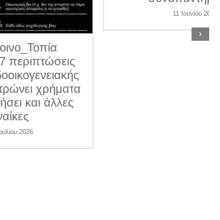
11 Ιουνίου 2026
›
ις
κής
ατα
ες