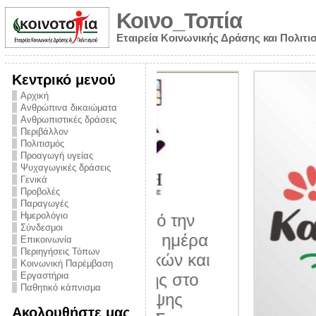
Κοινο_Τοπία
Εταιρεία Κοινωνικής Δράσης και Πολιτι
Κεντρικό μενού
Αρχική
Ανθρώπινα δικαιώματα
Ανθρωπιστικές δράσεις
Περιβάλλον
Πολιτισμός
Προαγωγή υγείας
Ψυχαγωγικές δράσεις
Γενικά
Προβολές
Παραγωγές
Ημερολόγιο
νυμα από την
Σύνδεσμοι
για την ημέρα
Επικοινωνία
Περιηγήσεις Τόπων
ναρκωτικών και
Κοινωνική Παρέμβαση
 στήριξης στο
Εργαστήρια
Παθητικό κάπνισμα
ο Πρόληψης
Ακολουθήστε μας