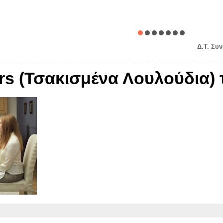
Δ.Τ. Συ
rs (Τσακισμένα Λουλούδια) 