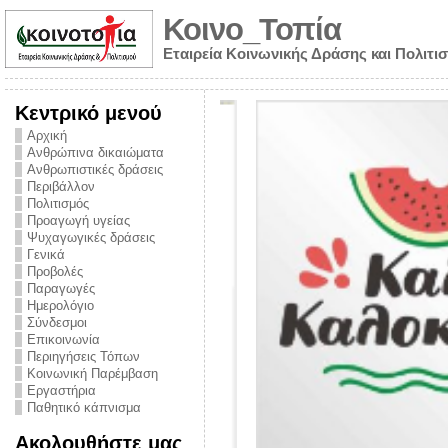
Κοινο_Τοπία
Εταιρεία Κοινωνικής Δράσης και Πολιτι
Κεντρικό μενού
Αρχική
Ανθρώπινα δικαιώματα
Ανθρωπιστικές δράσεις
Περιβάλλον
Πολιτισμός
Προαγωγή υγείας
Ψυχαγωγικές δράσεις
Γενικά
Προβολές
Παραγωγές
Ημερολόγιο
νυμα από την
Σύνδεσμοι
για την ημέρα
Επικοινωνία
Περιηγήσεις Τόπων
ναρκωτικών και
Κοινωνική Παρέμβαση
Εργαστήρια
στήριξης στο
Παθητικό κάπνισμα
ο Πρόληψης
Ακολουθήστε μας