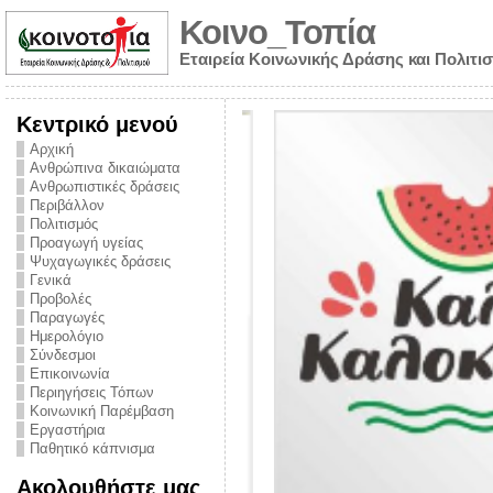
Κοινο_Τοπία
Εταιρεία Κοινωνικής Δράσης και Πολιτι
Κεντρικό μενού
Αρχική
Ανθρώπινα δικαιώματα
Ανθρωπιστικές δράσεις
Περιβάλλον
Πολιτισμός
Προαγωγή υγείας
Ψυχαγωγικές δράσεις
Γενικά
Προβολές
Παραγωγές
Ημερολόγιο
νυμα από την
Σύνδεσμοι
για την ημέρα
Επικοινωνία
Περιηγήσεις Τόπων
ναρκωτικών και
Κοινωνική Παρέμβαση
Εργαστήρια
στήριξης στο
Παθητικό κάπνισμα
ο Πρόληψης
Ακολουθήστε μας