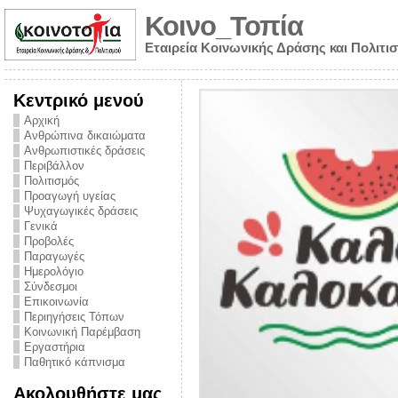
Κοινο_Τοπία
Εταιρεία Κοινωνικής Δράσης και Πολιτι
Κεντρικό μενού
Αρχική
Ανθρώπινα δικαιώματα
Ανθρωπιστικές δράσεις
Περιβάλλον
Πολιτισμός
Προαγωγή υγείας
Ψυχαγωγικές δράσεις
Γενικά
Προβολές
Παραγωγές
Ημερολόγιο
νυμα από την
Σύνδεσμοι
για την ημέρα
Επικοινωνία
Περιηγήσεις Τόπων
ναρκωτικών και
Κοινωνική Παρέμβαση
Εργαστήρια
στήριξης στο
Παθητικό κάπνισμα
ο Πρόληψης
Ακολουθήστε μας