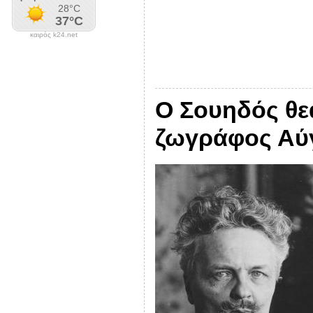
καιρός k24.net
Ο Σουηδός θε
ζωγράφος Αύγ