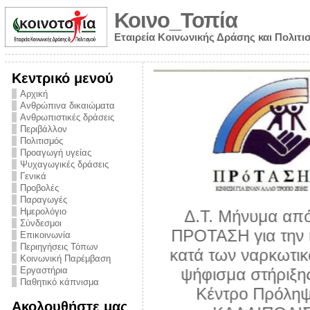
Κοινο_Τοπία
Εταιρεία Κοινωνικής Δράσης και Πολιτι
Κεντρικό μενού
Αρχική
Ανθρώπινα δικαιώματα
Ανθρωπιστικές δράσεις
Περιβάλλον
Πολιτισμός
Προαγωγή υγείας
Ψυχαγωγικές δράσεις
Γενικά
Προβολές
Παραγωγές
Ημερολόγιο
νυμα από την
Σύνδεσμοι
για την ημέρα
Επικοινωνία
Περιηγήσεις Τόπων
ναρκωτικών και
Κοινωνική Παρέμβαση
 στήριξης στο
Εργαστήρια
Παθητικό κάπνισμα
ο Πρόληψης
Ακολουθήστε μας