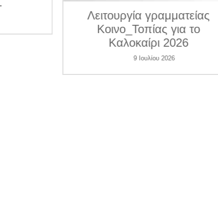
ματείας
για το
026
Δ.Τ. Η Κοινο_Τοπία
συνέδραμε 7 περιπτώσε
6
θυμάτων ενδοοικογενεια
βίας. Συγκεντρώνει χρήμ
για να βοηθήσει και άλλ
γυναίκες
1 Ιουλίου 2026