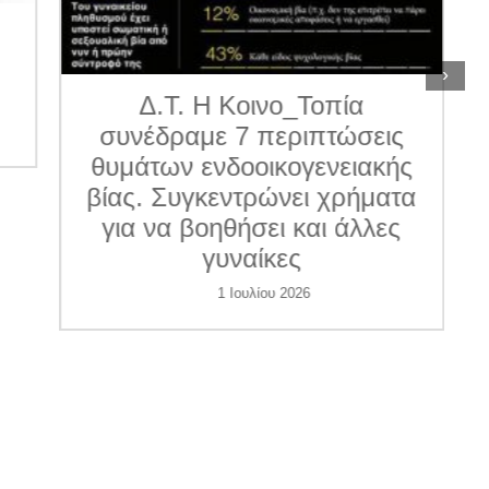
11 Ιουνίου 2026
›
ις
κής
ατα
ες