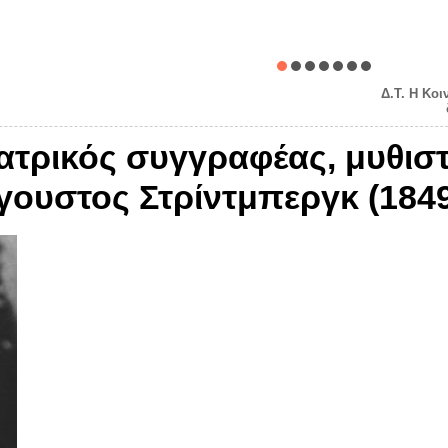
Δ.Τ. Η Κοι
ατρικός συγγραφέας, μυθισ
ουστος Στρίντμπεργκ (1849