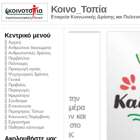
Κοινο_Τοπία
Εταιρεία Κοινωνικής Δράσης και Πολιτι
Κεντρικό μενού
Αρχική
Ανθρώπινα δικαιώματα
Ανθρωπιστικές δράσεις
Περιβάλλον
Πολιτισμός
Προαγωγή υγείας
Ψυχαγωγικές δράσεις
Γενικά
Προβολές
Παραγωγές
Ημερολόγιο
νυμα από την
Σύνδεσμοι
για την ημέρα
Επικοινωνία
Περιηγήσεις Τόπων
ναρκωτικών και
Κοινωνική Παρέμβαση
Εργαστήρια
στήριξης στο
Παθητικό κάπνισμα
ο Πρόληψης
Ακολουθήστε μας