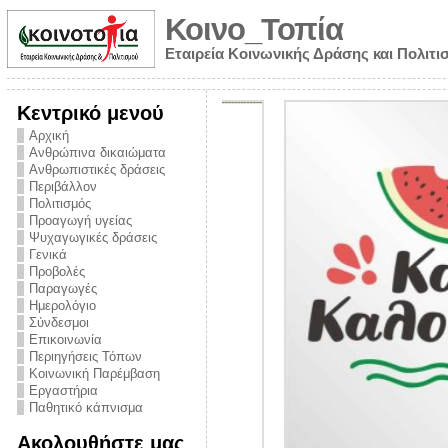
Κοινο_Τοπία
Εταιρεία Κοινωνικής Δράσης και Πολιτι
Κεντρικό μενού
Αρχική
Ανθρώπινα δικαιώματα
Ανθρωπιστικές δράσεις
Περιβάλλον
Πολιτισμός
Προαγωγή υγείας
Ψυχαγωγικές δράσεις
Γενικά
Προβολές
Παραγωγές
Ημερολόγιο
νυμα από την
Σύνδεσμοι
για την ημέρα
Επικοινωνία
Περιηγήσεις Τόπων
ναρκωτικών και
Κοινωνική Παρέμβαση
 στήριξης στο
Εργαστήρια
Παθητικό κάπνισμα
ο Πρόληψης
Ακολουθήστε μας