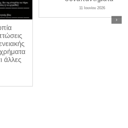
11 Ιουνίου 2026
›
ις
κής
ατα
ες