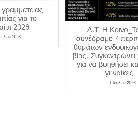
ματείας
για το
026
Δ.Τ. Η Κοινο_Τοπία
συνέδραμε 7 περιπτώσε
6
θυμάτων ενδοοικογενεια
βίας. Συγκεντρώνει χρήμ
για να βοηθήσει και άλλ
γυναίκες
1 Ιουλίου 2026