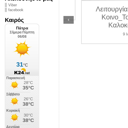
ΛΙΠΟΛΙΣ
Viber
Λειτουργία γραμ
facebook
7 Ιουλίου 2026
Κοινο_Τοπίας 
‹
Καιρός
Καλοκαίρι 2
9 Ιουλίου 202