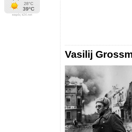
καιρός k24.net
Vasilij Gross