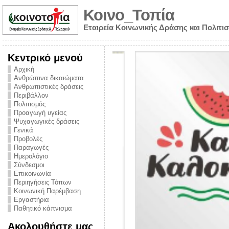
Κοινο_Τοπία
Εταιρεία Κοινωνικής Δράσης και Πολιτι
Κεντρικό μενού
Αρχική
Ανθρώπινα δικαιώματα
Ανθρωπιστικές δράσεις
Περιβάλλον
Πολιτισμός
Προαγωγή υγείας
Ψυχαγωγικές δράσεις
Γενικά
Προβολές
Παραγωγές
Ημερολόγιο
νυμα από την
Σύνδεσμοι
για την ημέρα
Επικοινωνία
Περιηγήσεις Τόπων
ναρκωτικών και
Κοινωνική Παρέμβαση
Εργαστήρια
στήριξης στο
Παθητικό κάπνισμα
ο Πρόληψης
Ακολουθήστε μας