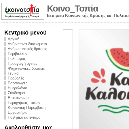
Κοινο_Τοπία
Εταιρεία Κοινωνικής Δράσης και Πολιτι
Κεντρικό μενού
Αρχική
Ανθρώπινα δικαιώματα
Ανθρωπιστικές δράσεις
Περιβάλλον
Πολιτισμός
Προαγωγή υγείας
Ψυχαγωγικές δράσεις
Γενικά
Προβολές
Παραγωγές
Ημερολόγιο
νυμα από την
Σύνδεσμοι
για την ημέρα
Επικοινωνία
Περιηγήσεις Τόπων
ναρκωτικών και
Κοινωνική Παρέμβαση
Εργαστήρια
στήριξης στο
Παθητικό κάπνισμα
ο Πρόληψης
Ακολουθήστε μας