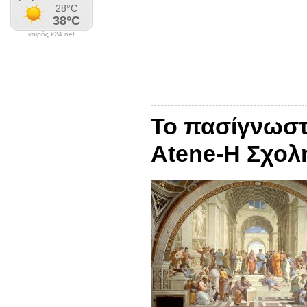
καιρός k24.net
Το πασίγνωστ
Atene-Η Σχολ