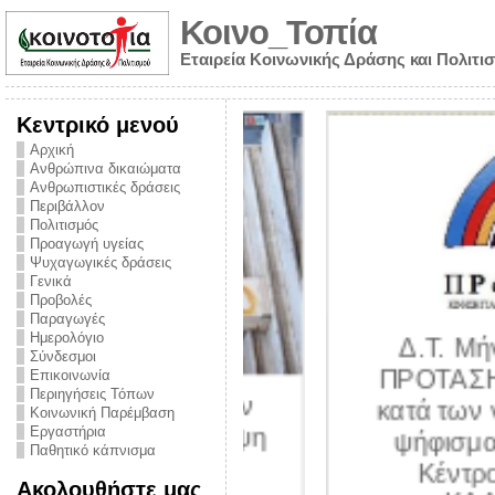
Κοινο_Τοπία
Εταιρεία Κοινωνικής Δράσης και Πολιτι
Κεντρικό μενού
Αρχική
Ανθρώπινα δικαιώματα
Ανθρωπιστικές δράσεις
Περιβάλλον
Πολιτισμός
Προαγωγή υγείας
Ψυχαγωγικές δράσεις
Γενικά
Προβολές
Παραγωγές
Ημερολόγιο
Δ.Τ. Μήνυμα α
Σύνδεσμοι
ΠΡΟΤΑΣΗ για τη
Επικοινωνία
Περιηγήσεις Τόπων
υθύνης για τον
κατά των ναρκωτ
Κοινωνική Παρέμβαση
ων – Η έλλειψη
Εργαστήρια
ψήφισμα στήριξ
Παθητικό κάπνισμα
 βούλησης και
Κέντρο Πρόλ
Ακολουθήστε μας