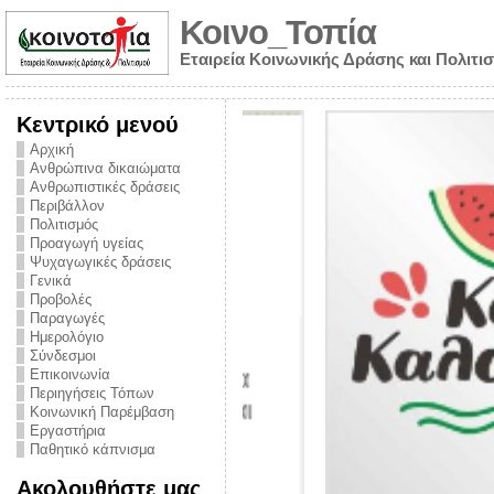
Κοινο_Τοπία
Εταιρεία Κοινωνικής Δράσης και Πολιτι
Κεντρικό μενού
Αρχική
Ανθρώπινα δικαιώματα
Ανθρωπιστικές δράσεις
Περιβάλλον
Πολιτισμός
Προαγωγή υγείας
Ψυχαγωγικές δράσεις
Γενικά
Προβολές
Παραγωγές
Ημερολόγιο
νυμα από την
Σύνδεσμοι
για την ημέρα
Επικοινωνία
Περιηγήσεις Τόπων
ναρκωτικών και
Κοινωνική Παρέμβαση
Εργαστήρια
στήριξης στο
Παθητικό κάπνισμα
ο Πρόληψης
Ακολουθήστε μας