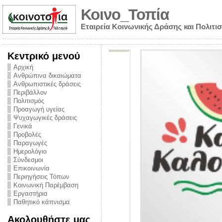
Κοινο_Τοπία
Εταιρεία Κοινωνικής Δράσης και Πολιτι
Κεντρικό μενού
Αρχική
Ανθρώπινα δικαιώματα
Ανθρωπιστικές δράσεις
Περιβάλλον
Πολιτισμός
Προαγωγή υγείας
Ψυχαγωγικές δράσεις
Γενικά
Προβολές
Παραγωγές
Ημερολόγιο
νυμα από την
Σύνδεσμοι
για την ημέρα
Επικοινωνία
Περιηγήσεις Τόπων
ναρκωτικών και
Κοινωνική Παρέμβαση
Εργαστήρια
στήριξης στο
Παθητικό κάπνισμα
ο Πρόληψης
Ακολουθήστε μας