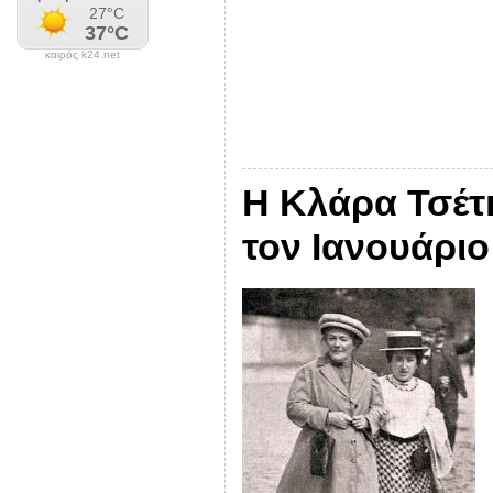
καιρός k24.net
Η Κλάρα Τσέτ
τον Ιανουάριο