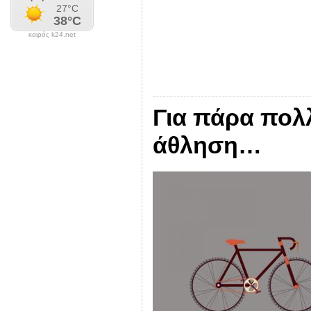
καιρός k24.net
Για πάρα πολλ
άθληση…