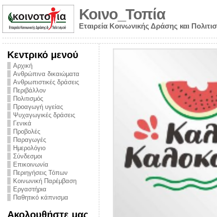
Κοινο_Τοπία
Εταιρεία Κοινωνικής Δράσης και Πολιτι
Κεντρικό μενού
Αρχική
Ανθρώπινα δικαιώματα
Ανθρωπιστικές δράσεις
Περιβάλλον
Πολιτισμός
Προαγωγή υγείας
Ψυχαγωγικές δράσεις
Γενικά
Προβολές
Παραγωγές
Ημερολόγιο
νυμα από την
Σύνδεσμοι
για την ημέρα
Επικοινωνία
Περιηγήσεις Τόπων
ναρκωτικών και
Κοινωνική Παρέμβαση
Εργαστήρια
στήριξης στο
Παθητικό κάπνισμα
ο Πρόληψης
Ακολουθήστε μας