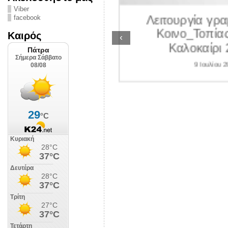
ΛΙΠΟΛΙΣ
Viber
Λειτουργία γραμ
facebook
 Ιουλίου 2026
Κοινο_Τοπίας 
Καιρός
‹
Καλοκαίρι 2
9 Ιουλίου 202