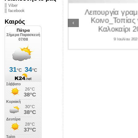
ΛΙΠΟΛΙΣ
Viber
Λειτουργία γραμ
facebook
 Ιουλίου 2026
Κοινο_Τοπίας 
Καιρός
‹
Καλοκαίρι 2
9 Ιουλίου 202