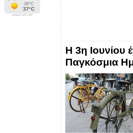
καιρός k24.net
H 3η Ιουνίου 
Παγκόσμια Η