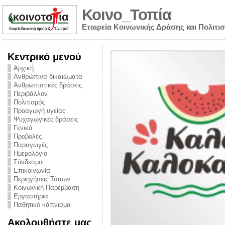
Κοινο_Τοπία
Εταιρεία Κοινωνικής Δράσης και Πολιτι
Κεντρικό μενού
Αρχική
Ανθρώπινα δικαιώματα
Ανθρωπιστικές δράσεις
Περιβάλλον
Πολιτισμός
Προαγωγή υγείας
Ψυχαγωγικές δράσεις
Γενικά
Προβολές
Παραγωγές
Ημερολόγιο
νυμα από την
Σύνδεσμοι
για την ημέρα
Επικοινωνία
Περιηγήσεις Τόπων
ναρκωτικών και
Κοινωνική Παρέμβαση
Εργαστήρια
στήριξης στο
Παθητικό κάπνισμα
ο Πρόληψης
Ακολουθήστε μας